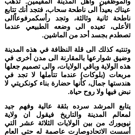
والموظفين وأهل المدينة المقيمين. تذهب
عيناك بعيداً الى ناطحة سحاب، فتجد أنك تتابع
ناطحة ثانية وثالثة، وتجد رأسكمرفوعاًالى
الأعلى، تعيده الى وضعه الطبيعي عندما
تصطدم بجسد أحد من الماشين.
وتنتبه كذلك الى قلة النظافة في هذه المدينة
وضيق شوارعها بالمقارنة الى مدن أخرى في
هذه الولاية وباقي الولايات، والى تصميم جعلها
مربعات (بلوكات) عندما تتأملها لا تجد في
هندستها جمال، كأنها حضارة بناء كونكريتي لا
نبض فيها ولا روح حياة.
يتابع المرشد سرده بثقة عالية وفهم جيد
لمعالم المدينة والتاريخ فيقول ان ولاية
نيويورك من بين الولايات الثلاثة عشر التي
أسست الاتحادوصارت عاصمة له حتى العام