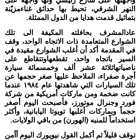
واجهتها على شارع رئيسي ولها واجهة على
النهر الشرقي، تحيط بها حدائق غناءمزيّنة
بتماثيل قدمت هدايا من الدول الممثلة.
عادالمشرف بحافلته المكيفة الى تلك
الشوارع المتعامدة ذات الاتجاه الواحد، وقف
في المقدمة أكد أن أغلب الشوارع مقيدة في
السير باتجاه واحد، تقطعهاوتتقاطع على
ناصياتهاثلاثة عشر ألف وخمسمائة سيارة
أجرة صفراء، الملاحظ عليها صغر حجمها عن
تلك السيارات التي شاهدتها عام ١٩٨٤ عندما
كانت ضخمة ومن ماركات أمريكية من شركة
فورد وجنرال موتورز، فأصبحت اليوم أصغر
حجماً وبماركات أغلبها تويوتا اليابانية، وأكثر
استخداماً للمنبه (الهورن) من باقي الولايات.
توقف قليلاً ثم أكمل القول نيويورك اليوم أأمن