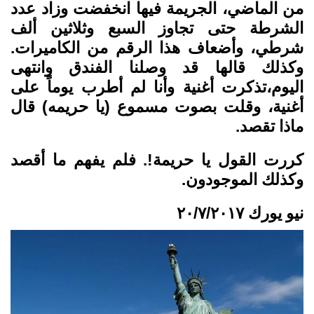
من الماضي، الجريمة فيها انخفضت وزاد عدد
الشرطة حتى تجاوز السبع وثلاثين ألف
شرطي، وأضعاف هذا الرقم من الكاميرات.
وكذلك قالها قد وصلنا الفندق وانتهى
اليوم،تذكرت أغنية وأنا لم أطرب يوماً على
أغنية، وقلت بصوت مسموع (يا حريمه) قال
ماذا تقصد.
كررت القول يا حريمة!. فلم يفهم ما أقصد
وكذلك الموجودون.
نيو يورك ٢٠/٧/٢٠١٧