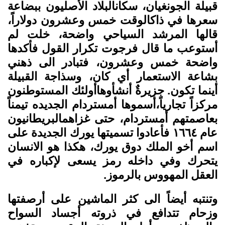
قبيلة الجونغيان، سكانالبلاد الأصليون ببضاعة
سعرها في ذاكالوقت خمس وعشرون دولاراً،
قالها المرشد السياحي واضحة، خلت لم
أستوعب ما قال فرجوت تكرار القول فأكدها
واضحة خمس وعشرون، فتبادر الى ذهني
بشاعة الاستعمار أي كان، وسذاجة القبيلة
أينما تكون. جزيرةٌ أنشأوهاأولئك المستوطنون
مركزاً تجارياً،أسموها أمستردام الجديده تيمناً
بعاصمتهم أمستردام، حتى غزاهمالبريطانيون
عام ١٦٦٤ فأعادوا تسميتها يورك الجديدة على
اسم أخو الملك دوق يورك، هكذا هو الانسان
يتحرك وفي داخله رمز يسعى لإكباره في
العقل المهووس بالرموز.
وتنتبه أيضاً الى كثر الماشين على أرصفتها
وزحام تتدافع في ذروته أجساد السواح