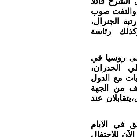
لشرح قائلاً
 والتفت صوب
تبة الجنرال،
كذلك رئاسة
لى روسيا في
 الجدران،
يات مع الدول
يف من الجهة
يتقابلان عند
ق في الايام
آن للاحتفال