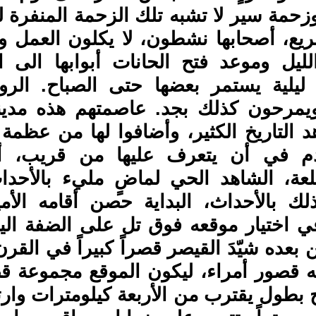
حمة سير لا تشبه تلك الزحمة المنفرة ل
يع، أصحابها نشطون، لا يكلون العمل ول
يل وموعد فتح الحانات أبوابها الى الس
 ليلية يستمر بعضها حتى الصباح. ال
يمرحون كذلك بجد. عاصمتهم هذه مدينة 
 التاريخ الكثير، وأضافوا لها من عظمة 
دم في أن يتعرف عليها من قريب، أ
لعة، الشاهد الحي لماضٍ مليء بالأحداث، 
ك بالأحداث، البداية حصن أقامه الأم
رع في اختيار موقعه فوق تل على الضفة ا
بعده شيّدَ القيصر قصراً كبيراً في القرن
ه قصور أمراء، ليكون الموقع مجموعة ق
 بطول يقترب من الأربعة كيلومترات وار