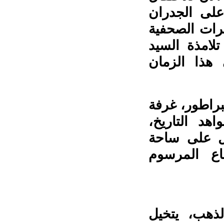
 على الجدران
رات الصحفية
لامذة السيد
هذا الزمان
يا.
براطور، غرفة
هد التاريخ،
طل على ساحة
اع المرسوم
يومذاك.
لذهب، يتخيل