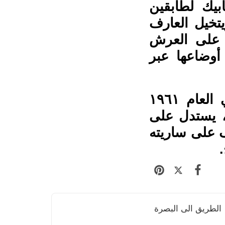
بيك لطابقين
يتخيل العارف
ن على العرش
أوضاعها عبر
قريب من هذا القصر، قصر بناهالشيوعيون فخماً في العام ١٩٦١
ن، يستدل على
 على ساريته
الطريق الى البصرة