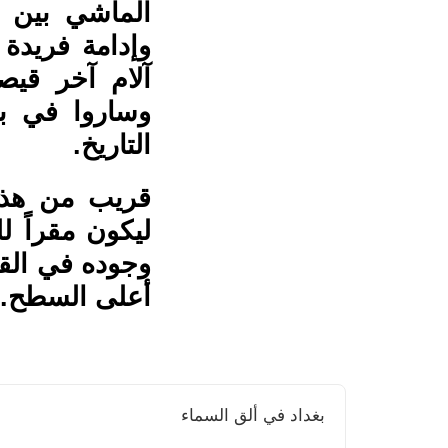
الماشي بين م
وإدامة فريدة 
آلام آخر قيص
وساروا في بؤ
التاريخ.
ليكون مقراً ل
وجوده في الق
أعلى السطح...
بغداد في ألق السماء