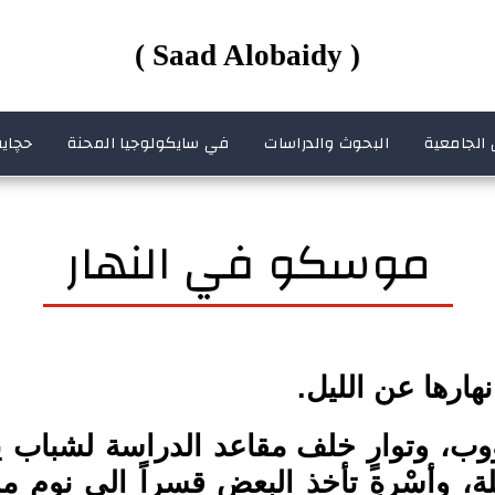
( Saad Alobaidy )
 الجامعية
البحوث والدراسات
في سايكولوجيا المحنة
حچاية
موسكو في النهار
نهارها عن الليل.
ؤوب، وتوارٍ خلف مقاعد الدراسة لشباب 
لة، وأسْرةٍ تأخذ البعض قسراً الى نوم م