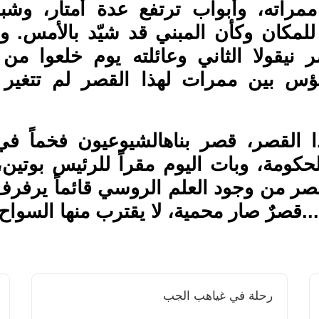
مراته، وأبواب ترتفع عدة أمتار، وشبا
للمكان وكأن المبني قد شيّد بالأمس. و
ر نيقولا الثاني وعائلته يوم خلعوا م
س بين ممرات لهذا القصر لم تتغير 
لحكومة، وبات اليوم مقراً للرئيس بوتي
صر من وجود العلم الروسي قائماً يرفرف
.قصرٌ صار محمية، لا يقترب منها السواح.
رحلة في غياهب الجب