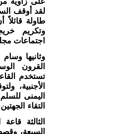
على زاوية من
لقد أوقف الس
طاولة قائلاً 
وتكريم خريج
اجتماعات مجل
وثانيها وسام
القرون الو
تستخدم القاعة
الأجنبية، ول
اليمنى للسلم،
التقاء الجهتين،
الثالثة قاعة
السبعة، وقصص