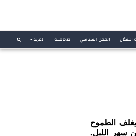
 التنگال
العمل السياسي
صحافــة
المزيد
يغلف الطموح
ن سهر الليل.