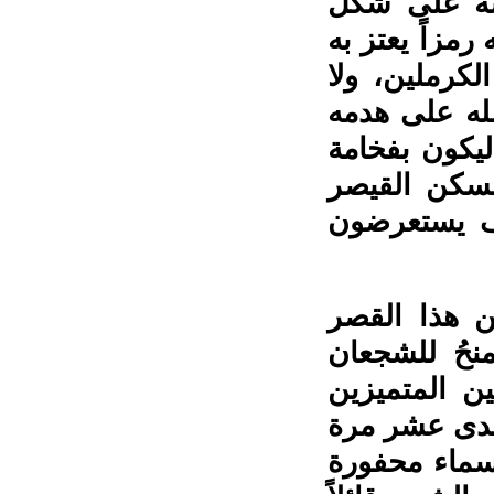
سة على شكل
رمزاً يعتز به
كرملين، ولا
مله على هدمه
ليكون بفخامة
كاناً لسكن القيصر
احف يستعرضون
 هذا القصر
نحُ للشجعان
ن المتميزين
حدى عشر مرة
سماء محفورة