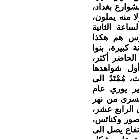
شوارع بغداد،
ا منه يملون،
اعة الثانية
روس هم هكذا
كبيرة، بنوا
الحاضر أكثر،
ول شواهدها
مُمْتَدٌ الى
ير يوري عام
ليسرى من نهر
 الرابع عشر،
صور وكنائس،
تفاع يصل الى