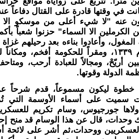
متراً. تتربع على زواياه مواقع حرا
ت في وقتها قادرة على القتال دفاعاً عنه 
ن عنه "لا شيء أعلى من موسكو الا ال
لكرملين الا السماء" حزنوا شعباً بأك
المغول، وأعادوا بناءه بعد رحيلهم غزاة 
أكبر في العام ١٣٣٩، ومقراً للحكومة أفخم، وم
بين أريّحْ، ومجالاً للعبادة أرحب، ومت
مة الدولة وقوتها.
 خطوة ليكون مسموعاً، قدم شرحاً عن
ت سميت على أسماء الأوسمة التي تُم
أولاها جورجيوس، وسام تكريم للعسكريي
ك وحدات، قال عن هذا الوسام قد منح إ
لعسكريين ووحدات،ثم أشر على لائحة أ