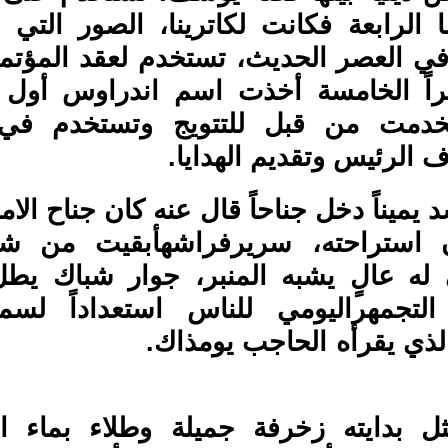
ما الرابعة فكانت لكاترينا، الصور التي
في العصر الحديث، تستخدم لعقد المؤتم
راً الخامسة أخذت اسم اندراوس أول ت
خدمت من قبل للتتويج وتستخدم في 
ضيوف الرئيس وتقديم الهدا
يميناً دخل جناحاً قال عنه كان جناح الام
 استراحته، سريرفراشهأبقيت من شوا
 له عالٍ يشبه المنبر، جوار شباك ي
التجمهراليومي للناس استعداداً لسم
وري الذي يقرأه الحاجب 
ثل بدايته زخرفة جميلة وطلاء بماء ا