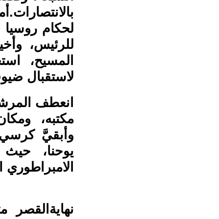
بالانتصارات.أ
لحكام روسيا 
للرئيس، وأخي
المسيح، است
لاستقبال 
انعطف المرشد 
مكتبه، ومكان
وأبقيَّ كرسي
يوحنا، حيث 
الامبراط
نهايةالقصر م