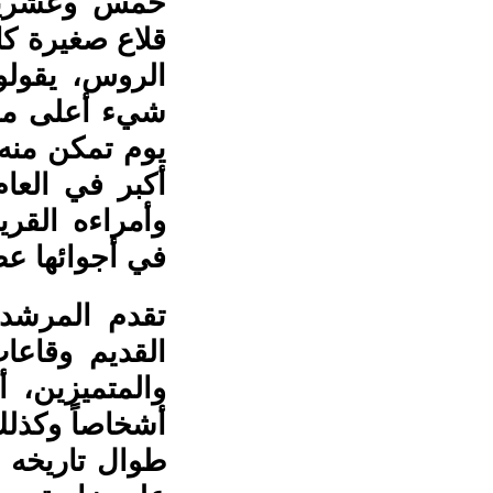
خمس وعشرين 
قلاع صغيرة كان
الروس، يقولو
شيء أعلى من ا
يوم تمكن منه 
وأمراءه القري
في أجوائها عظ
تقدم المرشد
القديم وقاعا
والمتميزين، 
أشخاصاً وكذل
طوال تاريخه 