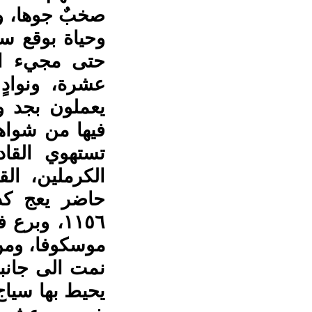
صخبٌ جوها، وز
وحياة بوقع سر
حتى مجيء الل
عشرة، ونوادٍ
يعملون بجد و
فيها من شواهد
تستهوي القا
الكرملين، الق
حاضر يعج كذل
١١٥٦، وب
موسكوفا، ومن 
نمت الى جانب
يحيط بها سياج