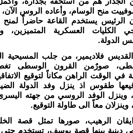
 الجدار هم من استحقه بجدارة، وأكمل ا
وفييت منح الوسام، وأعاده الروس الآن،
أن الرئيس يستخدم القاعة حاضراً لمنح ر
ي الكليات العسكرية المتميزين، و
س الدولة.
 القديس فلاديمير، من جلب المسيحية ا
سطى، صورٌمن القرون الوسطى تغطي
 في الوقت الراهن مكاناً لتوقيع الاتفاق
توقيعها طقوس اذ ينزل وفد الدولة الض
 وينزل الوفد الروسي من جهته اليسرى،
 وينزلان معاً الى طاولة التوقيع.
 ايڤان الرهيب، صورها تمثل قصة الخل
 دينية بينها قصة يوسف، تستخدم حتى ال