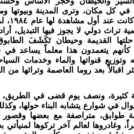
سير والحيطان وحجر الأساس وخشب
 في كل مكان، وترى المدينة وبيوتها ومحا
وكنائسها كم
ية تراث دولي لا يجوز فيها التبديل، أراد 
 حلتها القديمة وحيطان تَكَشَفَ الطاب
 كأنهم يتعمدون هذا معلماً يساعد في 
وتوزيع قنواتها والماء وخدمات السياح
ر اقبالاً بعد روما العاصمة وتراثها من التا
ة كثيرة، ونصف يوم قضى في الطريق، 
تجوال في شوارع يتشابه البناء حولها، وكذلك
ة طوابق، متراصفة مع بعضها وقصور قد
اً، وغادروها لعالم آخر تركوها لمنيأتي ب