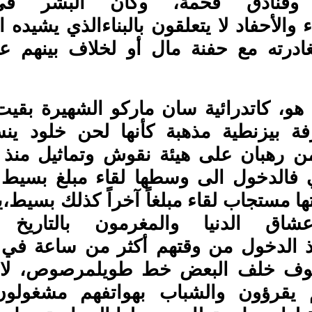
 وفنادق فخمة، وكأن البشر ف
ء والأحفاد لا يتعلقون بالبناءالذي يشيده ال
ادرته مع حفنة مال أو لخلاف بينهم 
و، كاتدرائية سان ماركو الشهيرة بقي
ة بيزنطية مذهبة كأنها لحن خلود ي
َفُمن رهبان على هيئة نقوش وتماثيل منذ
 هي فالدخول الى وسطها لقاء مبلغ بسيط
ها مستجاب لقاء مبلغاً آخراً كذلك بسيط،ي
عشاق الدنيا والمغرمون بالتاريخ
أخذ الدخول من وقتهم أكثر من ساعة في 
قوف خلف البعض خط طويلمرصوص، لا يت
م يقرؤون والشباب بهواتفهم مشغولو