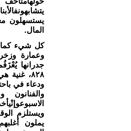
حولهامتاحف
يتشابهونفالأبنا
يستسهلون مغ
المال.
كل شيء كما ه
وعمارة وزخرف
جدرانها يُعْز
٨٢٨، غنية
ودعاء في باحت
والفنانون و
الاسبوعوإنْي
ويستلزم الو
يملون أغلبه