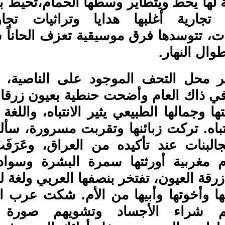
 لها يحط ويتطاير وسطها الحمام،تحيط ب
 تجارية أغلبها هدايا وتراثيات تج
ت، تتوسدها فرق موسيقية تعزف الحاناً 
وال النهار.
ر محل التحف الموجود على الناصية، الا
ي ذاك العام وأضحت حنطية بعيون زرقا
تها وجمالها الطبيعي يثير الانتباه، واللغة 
نتباه. تركت زبائنها وتقربت مسرورة، س
البنات عند تأكيده من العراق، وعَرَفَ
 مغربية أورثتها سمرة البشرة وسواد
رقة العيون، تفتخر بنصفها العربي ولغة له
ها وأخوتها وأبيها من الأم. شكت عرب 
م شراء الأجساد وتشويهم صورة