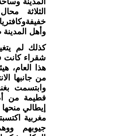
المدينة وساحة
الثلاثة محال
خفيفةوكافتريا
وأهل المدينة ط
كذلك لم يتغي
شقراء كانت ف
هذا العام، هيئ
من جانبها الا
وابتسمت بغنج
فطيمة من أم
إيطالي منحها ز
مغربية اكتسبت
جيوبهم ووه