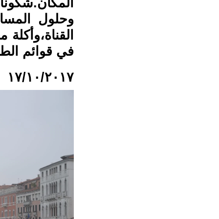
المكان.شكونا
وحلول المساء
القناة،وأكلة 
في قوائم الطعا
١٧/١٠/٢٠١٧