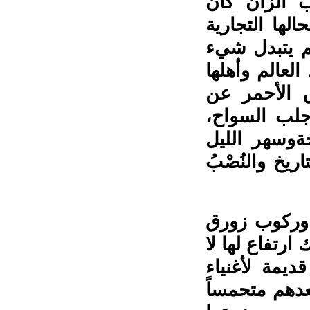
 الزان كأن
لها التجارية
ا كانت عند أول مشاهدة لها عام ١٩٨٤، لم يتبدل شيء
العالم وأهلها
وق الأحمر عن
جلب السواح،
ةوسهر الليل
ريخ والنُصْبُ
وركوب زورق
 ارتفاع لها لا
يمة لأغنياء
عدهم متحمساً