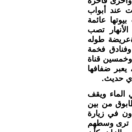
 وأخرى فاخرة
ت عند أبواب
بيوتها عائمة
الأنهار تصب
ةعريضة طوله
 وفنادق فخمة
 وخمسين قناة
 يعبر ضفافها
ي حديث.
ي الماء ويقف
بوق من بين
دون في زيارة
ه، ترى وسطهم