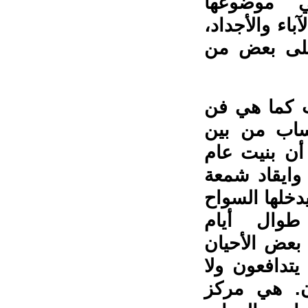
ي موضوعها
آباء والأجداد،
على بعض من
ت كما هي فن
نساب من بين
 أن بنيت عام
 وايقاد شمعة
دخلها السواح
 طوال أيام
بعض الأحيان
دافعون ولا
ن. هي مركز