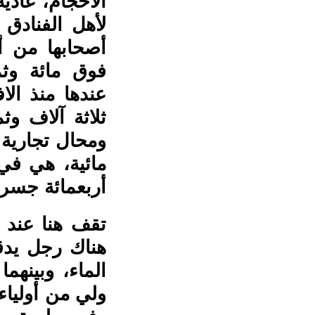
الأحجام، عادي
لأهل الفنادق
أصحابها من أه
فوق مائة وثم
عندها منذ ال
ثلاثة آلاف وث
ومحال تجارية 
مائية، هي في 
أربعمائة جس
تقف هنا عند ح
هناك رجل يد
الماء، وبينهم
ولي من أولياء