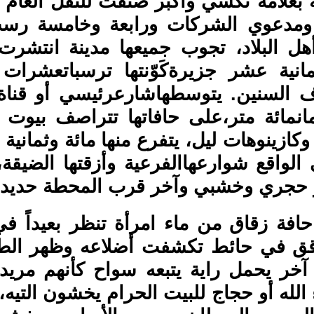
ة بعلامة تكسي وأكبر صنفت للنقل العام
 ومدعوي الشركات ورابعة وخامسة رس
ل البلاد، تجوب جميعها مدينة انتشرت 
انية عشر جزيرةكَوّنتها ترسباتعشرات 
اف السنين. يتوسطهاشارعرئيسي أو قنا
مانمائة متر،على حافاتها تتراصف بيوت
وكازينوهات ليل، يتفرع منها مائة وثمانية
الواقع شوارعهاالفرعية وأزقتها الضيقة،
ر حجري وخشبي وآخر قرب المحطة حديد
افة زقاق من ماء امرأة تنظر بعيداً ف
قق في حائط تكشفت أضلاعه وظهر الطا
ا آخر يحمل راية يتبعه سواح كأنهم مري
 الله أو حجاج للبيت الحرام يخشون التي