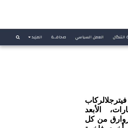
 التنگال
العمل السياسي
صحافــة
المزيد
يترجلالركاب
ات، الأبعد
 زوارق من كل