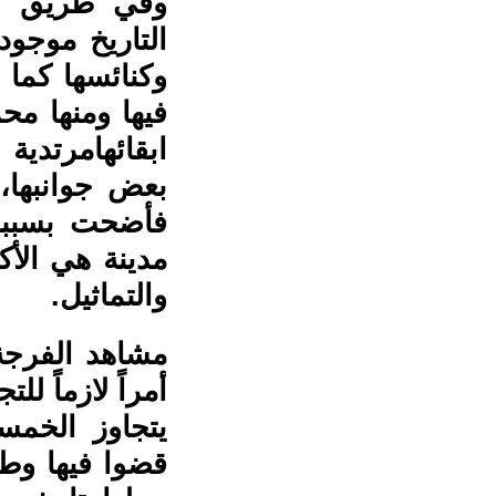
وفي طريق ال
التاريخ موجود
فيها ومنها محم
ابقائهامرتدية
بعض جوانبها،
فأضحت بسببه 
مدينة هي الأكث
والتماثيل.
مشاهد الفرج
أمراً لازماً لل
يتجاوز الخمس
قضوا فيها وطر