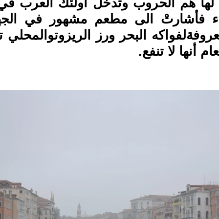
 لها هم الحروب وتدخل أولئك العرب ف
 فأشارتْ الى مطعم مشهور في الجهة
معروفةلفواكه البحر ورز الريزوتوالمحلي
م أنها لا تنفع.