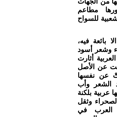
ها من الجهات
اورها مطاعم
شعبية للسواح
 بائعة فيه،
ء وشعر أسود
العربية أثارت
ألت عن الأصل
تْ عن نفسها
 الشعر وأب
ا عربية بلكنة
الصحراء وثقل
 العرب في