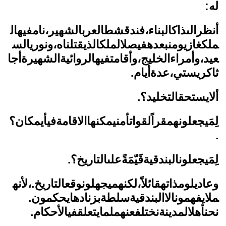
له:
أنظرالىذاكالبناء،فندقشطالعربالشهير،نامفيهال
ملكغازيومنبعدهفيصلالملكالذيقتلناه،ونوريالس
عيد،وأمراءالخليج،وأقامتفيهالروائيةالشهيرةأجا
ثاكريستي،عدةأيام.
ألايستحقالتخليد؟.
لِمَيجعلونهمقراًلقواتأمنيمكنهاالاقامةفيأيمكان؟
.
لِمَيجعلونالبندقيةقَيّمَةًعلىالتاريخ؟.
وعاديلومذاتهقائلاً،لكنهميجهلونوقعالتاريخ.،لأنه
ملايفهمونالاالبندقيةسلطةبزنادهايحكمون.
نحنأهلالمدينةنختلفعنهملمايتعلقفيالأحكام.