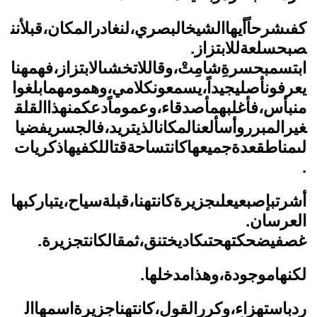
كفىشرحاًأيهاالشيخالبصري،لنغادرالمكان،قبلأنن
صبحسلعةللابتزاز.
ابتسمبحسرةِشامِتْ،وقاللاتخشىالابتزاز،فهمهنا
يعرفونأصليجيداً،يسمعونكلامي،وهمومهمابلغوا
منبأس،فأغلبهمأصدقاء،وعموماًدعكمنهذاالقلق
غيرالمبرروأسألعنالمكانالذيتريد،فالجسريفضيا
لىمناطقعدةجميعهاكانتساحةقتاللكفيهاذكريات
.
أشرتبإصبعيعلىجزيرةكانتهنا،قبلةسياح،يتباركبها
العرسان.
غصفيضحكتهحتىكاديختنق،ثمقالكانتجزيرة.
لكنهاموجودة،وهذامدخلها.
ردباستهزاء،وكررالقول،كانتهناجزيرةاسمهاال