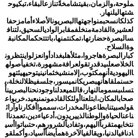
ملوحة،والزمان،بقيتشامخةًتنازعالبقاء،تبكيوح
شتهاليلنهار.
كذلكانسحبمنواجهتهاالبصريونالأصلاءأمامزحفا
لعشيرةالقادمةمنخلفمقابرالواديالسحيق،لتناف
سالبصرةحضارتها،تمكنتمنها،باتتتحكمالمكانبق
وةالسلاح.
كبارالبصرةهاجروا،مثلأهلبغدادأوانعزلواينتظرون
الخلاصعلىيدقدرٍتقولعرافةمشهورة،تخفيأصوله
االيهوديةأنهمكتوب،إلامنشيخثمانينيتوحيهيئتهو
حسنملقاهأنهبصريكانميسور،جلسفيظلالنخلة،ي
تسلىبسمومالنهار،قاللميعدلناوجودنحنالبصريينأ
صحابالمكان،ابتلعناأولئكالقادمونمنبعيد،خربواع
قولصبيتنابطاعونالمخدرات،سممواأفكارناوآرائ
ناعنالحياةوالوطنالذييريدون،أدعياءدين،تعمدناا
نتخابهمتقرباًاليهم،وتفادياًلشرورهم،حتىباتواأسي
ادنافيالدنيا،ويقالفيالآخرةهمأيضاًأسياد،وأكملقو