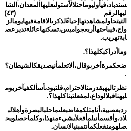
سندباد،فيأوليوماحتلالأستولىعليهاالمعدان،الشا
ليهالرقم (٤٣)
التيتحاولمشاهدتهاإحياءًلذكرىالاقامةفيهايومالز
واج،فيباحتهاأربعجواميس،تسكنهاعائلةتديرعص
ابةتهريب.
وماأدراكبكلهذا؟.
ضحكمرةأخرىوقال،ألاتعلمأنيصديقكالشيطان؟
.
نظرتاليهبقدرمنالاحترام،قلتبودىأسألكفيآخريوم
ليهناقبلالوداع،لمفعلتبناكلهذا؟.
ردبعصبية،أنامثلكمغاضبعلىماحلبالبصرةوأهلالب
لاد،وأقسمأنيلمأفعلأيشيءمنهذا،وكلماحصلويح
صلهومنفعلكمأنتمبنيالانسان.