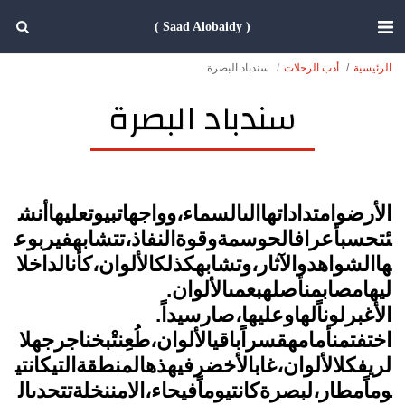
( Saad Alobaidy )
الرئيسية
أدب الرحلات
سندباد البصرة
سندباد البصرة
الأرضوامتداداتهاالىالسماء،وواجهاتبيوتعليهاأنش
ئتحسبأعرافالحوسمةوقوةالنفاذ،تتشابهفيربوع
هاالشواهدوالآثار،وتشابهكذلكالألوان،كأنالداخلا
ليهامصابمنأصلهبعمىالألوان.
الأغبرلوناًلهاوعليها،صارسيداً.
اختفتمنأمامهقسراًباقيالألوان،طُعِنتْبخناجرجهلا
لريفكلالألوان،غابالأخضرفيهذهالمنطقةالتيكانتي
وماًمطار،لبصرةكانتيوماًفيحاء،الامننخلةتتحدىال