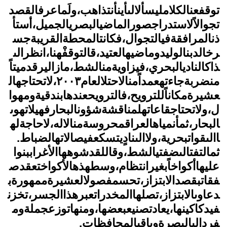
توقفعنالكلامليسألالىأينأنتذاهب،ولَماعرفالقصد
تجوالاًلاستدراجصورالماضيالبصريالجميل،أستأ
ذنالمرافقةفيالتجوال،فكانتالمحطةالقريبةجس
رخالدبنالوليدوماضيهالعتيد،قالتوقفْهنا،انظرالى
ذاكالناديالبحري،فيزاويةمنالشط،مازاليرقدميتاً
منضربةجاءتهعمداًمنالاحتلالعام٢٠٠٣،لاتحتاجهال
عشيرةمكاناًللترويح،فالترويحعندهابندقيةومهوا
ل،ولاتحتاجقاعاتهلمناقشةشؤونالبحارفهيلاتهوى
البحار،ثمأنمياهالعراقمحروسةمنالاله،لاحاجةله
االىقواتبحرية،ولاالىنادٍيتسكعفيصالاتهالضباط.
ثمالتفتالىضفتيالشط،وقاللقدشوههاالأغراببنوا
عليهاأكواخاًبغيرانتظام،وسطهذهالأكواختعقدص
فقاتبقصدالابتزاز،تحسمفصولالعشيرةممهورةب
دعاوىالابتزاز،تصلهاالمخدراتعبرهذاالجسر،تخزن
فيدكاكينها،يعادتصنيعبعضها،ومنهاتوزعجملةوم
فردالىالبصرةوباقيالمحافظات.