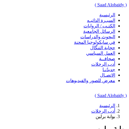
( Saad Alobaidy )
الرئيسية
السيـرة الذاتيـه
الكتـب / الروايات
الرسائل الجامعية
البحوث والدراسات
في سايكولوجيا المحنة
حچاية التنگال
العمل السياسي
صحافــة
أدب الرحلات
جديدُنـا
الاتصـال
معرض للصور والفيديوهات
( Saad Alobaidy )
الرئيسية
أدب الرحلات
بوابة برلين
بوابة برلين