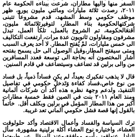
السفر منها واليها مطاران، شرعت ببناءه الحكومة عام
٢٠١١، رصدت ثلاثة مليارات ومائتي مليون يورو، ظهر
موظف حكومي وسط المشهد، قدم مشروعاً تتبنى
شركتهالحكومية بناء المطار، لتوفيرثلاثمائة مليون،
أقنعَالحكومة، تم الشروع بالعمل، تلكأ العمل، تبدل
مشرفون ومقاولون ثانويون عدة مرات، ارتفعت التكاليف
الى خمس مليارات، لمْ يُفتح المطار. لا أحد يعرف السبب
ومتى سيفتح المطار،وقبل الوصول الى حل يسمح بفتحه
أشار المختصون أنه بحاجة الى توسعة فعدد المسافرين
من والى برلين قد تضاعف وسيتضاعف في قادم السنين.
قال لا يذهب تفكيرك بعيداً، لم يكن فساداً ذمياً، بل فساد
من نوع خاص،فساد كفاءة وَتَدخلٌ حكومي في تفاصيل
التنفيذ، ولدعم وجهة نظره هذه أكد أن شركات ألمانية
ومنذ العام ٢٠١١ بنت في الصين فقط خمسة مطارات
أكبر من هذا المطار المؤمل في برلين وبكلف أقل. خاتماً
بالقول إنها قصة فشل حكومي ألماني تعد غريبة.
ترك السياسة والفساد وأعمال الاقتصاد وأكد حلولوقت
العشاء، واختياره نوع العشاء أكلة برلينية مشهورة، سأل
النادل عنهافهز رأسه موافقة،وعند السؤال عن طبيعتها