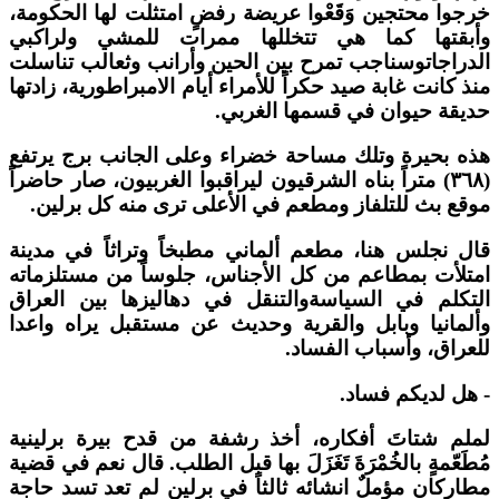
خرجوا محتجين وَقَعْوا عريضة رفضٍ امتثلت لها الحكومة،
وأبقتها كما هي تتخللها ممرات للمشي ولراكبي
الدراجاتوسناجب تمرح بين الحين وأرانب وثعالب تناسلت
منذ كانت غابة صيد حكراً للأمراء أيام الامبراطورية، زادتها
حديقة حيوان في قسمها الغربي.
هذه بحيرة وتلك مساحة خضراء وعلى الجانب برج يرتفع
(٣٦٨) متراً بناه الشرقيون ليراقبوا الغربيون، صار حاضراً
موقع بث للتلفاز ومطعم في الأعلى ترى منه كل برلين.
قال نجلس هنا، مطعم ألماني مطبخاً وتراثاً في مدينة
امتلأت بمطاعم من كل الأجناس، جلوساً من مستلزماته
التكلم في السياسةوالتنقل في دهاليزها بين العراق
وألمانيا وبابل والقرية وحديث عن مستقبل يراه واعدا
للعراق، وأسباب الفساد.
- هل لديكم فساد.
لملم شتاتَ أفكاره، أخذ رشفة من قدح بيرة برلينية
مُطَعّمةٍ بالخُمْرَةَ تَغَزَلَ بها قبل الطلب. قال نعم في قضية
مطاركان مؤملٌ انشائه ثالثاً في برلين لم تعد تسد حاجة