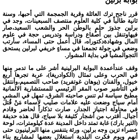
قرر ناجح ترك العائلة وقرية الجمجمة التي أحبها، وسنة
ثانية طالباً في كلية العلوم منتصف السبعينات، وجد في
برلين جذورَ حلمٍ بالوطن الحر والشعب السعيد،صار
فيهاوتنقل بين أصقاع ودراسة وتدريس حجة في علوم
المال وشهادةدكتوراه، قال أعمل حتى المساء، سأرتب
وضعي في جولة تجمعنا في مساءٍ خريفي لبرلين يستحق
التجوالمشياً في بداية المشوار.
وقف عندأعمدة البوابة البرلينية أشر على ما تدمر منها
في الحرب وعلى تمثال (الكوادريغا)، عربة تجرها أربع
خيول، والفنان (يوهان غوتفريد) صاحب التصميم،وأنتقل
في التأشير صوب المقر الرئيسي للمستشارية الالمانية
مطبخ سياسة لم تنس صاحبته الشرق، تمهل في المشي
أمام سياج وضعت عليه علامات صليب لأسماء مَنْ قُتلَ
في محاولة اجتياز الجدار، صارت تذكاراً لحاضر وقادم
أجيال. أقترب من أشجار كثيفة بلا سياج، قال هذه حديقة
(التير بارك) غابة تمتد داخل المدينة عدة كيلومترات، لوحة
خضراء تزين وجه برلين، ورئة يتنفس منها البرلينيون حتى
أنهم ويوم فكرت البلدية استغلال بعضها لمشاريع بناء