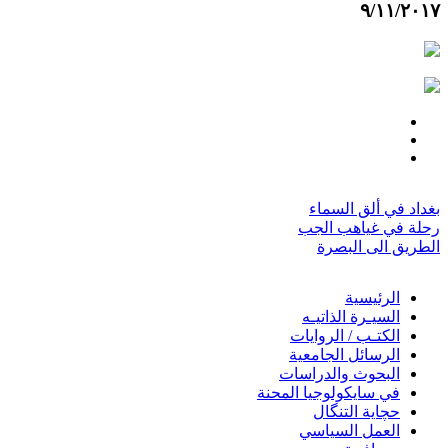
٩/١١/٢٠١٧
بغداد في ألق السماء
رحلة في غياهب الجب
الطريق الى البصرة
الرئيسية
السيـرة الذاتيـه
الكتـب / الروايات
الرسائل الجامعية
البحوث والدراسات
في سايكولوجيا المحنة
حچاية التنگال
العمل السياسي