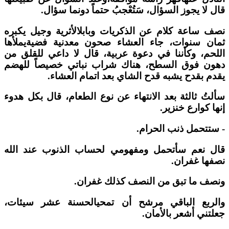
قال لا يجوز السؤال، سَتُعْجبُ حتماً دونما سؤال.
نصف ساعة كلام عن الذكريات وبابلالأثرية وجيل يكبره
ثمان سنوات، جاء العشاء صحون معدنية فضيةيملأها
اللحم، وكأننا في دعوة عربية، قال لا داعي للقلق من
دهون فوق السطح، هناك شراب نباتي خصيصاً للهضم
يقدم بقدح يشبه قدح الشاي بعد اتمام العشاء.
سألتُ ثالثة بعد الانتهاء عن نوع الطعام، قال بكل هدوء
إنها كوارع خنزير.
- ستتحمل ذنب الحرام.
قال نعم سأتحمل ومفهومي لحساب الذنوب عند الله
نصفها غفران.
ونصف ما تبق من النصف كذلك غفران.
والربع الباقي مرشح أن تمحيالحسنة عشر سيئات،
جعلتني أشعر بالأمان.