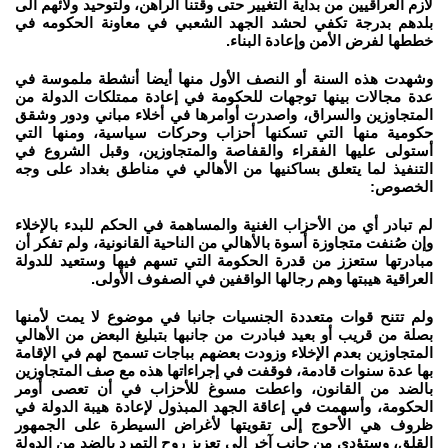
لازم العراقيين من بداية التغيير حتى وقتنا الراهن، ولتوحيد ولائهم الى
بلدهم بدرجة تكفي لحشد الجهد الشعبي في معاونة الحكومه في
خططها لفرض الأمن وإعادة البناء.
وشهدت هذه السنة أو النصف الأول منها أيضا أنشطة ملموسة في
عدة مجالات بينها توجهات للحكومة في إعادة ممتلكات الدولة من
المتجاوزين والسراق، واصدرت أوامرها في أخلاء مباني ودور وشقق
حكومية منها التي تسكنها أحزاب وحركات سياسية، ومنها التي
أستولى عليها الفقراء والقفاصة والمتجاوزين، وقبل الشروع في
التنفيذ لما يتعلق بساكنيها من الأهالي في مناطق بغداد على وجه
الخصوص:
لم تبادر أي من الأحزاب الغنية والمساهمة في الحكم للبدء بالإخلاء
وإن صُنفت متجاوزة أسوة بالأهالي من الناحية القانونية، ولم تفكر أن
مبادرتها ستعزز من قدرة الحكومة التي تسهم فيها وستعيد للدولة
العراقية هيبتها وهم رجالها الواقفين في الصفوف الأولى.
ولم تتنح قوات متعددة الجنسيات جانبا في موضوع لا يمت لأمنها
بصلة من قريب أو بعيد فبادرت من جانبها بتبليغ البعض من الأهالي
المتجاوزين بعدم الإخلاء وزودت بعضهم بباجات تسمح لهم في الإقامة
بها عدة سنوات قادمة، فوقفت في إجراءاتها هذه مع صف المتجاوزين
بالضد من القانون، واعطت مسوغ للأحزاب في أن تعصى أومر
الحكومة، وأسهمت في إعاقة الجهد المبذول لإعادة هيبة الدولة في
ظروف هي الأحوج إلى تقويتها لأغراض السيطرة على الجمهور
القلق، وستؤدي من جانب آخر إلى تعزيز روح التمرد بالضد من الدولة