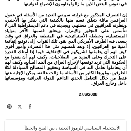
في نفوس البعض الذين ما زالوا يقاومون الإنصياع لقوانينها.
إن التصرف المذكور مع غرابته سيبقي العديد من الأسئلة في عقول
العراقيين ماثلة يتعلق قسم منها بالكيفية التي يفكر بها الأجنبي،
وبنظرته للعراقيين في محنتهم، وبجديته في دعم الديمقراطية التي لا
تتأسس على التجاوز والإبتزاز، ويتعلق قسمها الآخر بنواياه
المستقبلية، وخططه الأستراتيجية في المنطقة والعراق في وقت
يسعى فيه الطرف الأمريكي الذي يقود تلك القوات إلى توقيع إتفاقية
أمنية مع العراقيين، إذ وبعد تلمسهم مثل هذا التصرف وأمور أخرى
كيف لهم أن يطمئنوا لشريكهم في الإتفاقية، فيما إذا أمتلك القدرة
على التحرك وعلى المزيد من الصلاحيات، وكيف لهم أن يقفوا مع
الحكومة التي تريد توقيعها لإخراج العراق من البند السابع، وكيف لهم
أن يتعاملوا تعامل الند في السياسة وتحقيق المصالح المتبادلة لكلا
الطرفين، وغيرها الكثير من الأسئلة ما زالت عالقة، يمكن الإجابة عنها
فقط من خلال التعامل الجدي الداعم للدولة العراقية ومؤسساتها
داخل وخارج العراق.
27/6/2008
الأستخدام السياسي للرموز الدينية ، بين الصح والخطأ