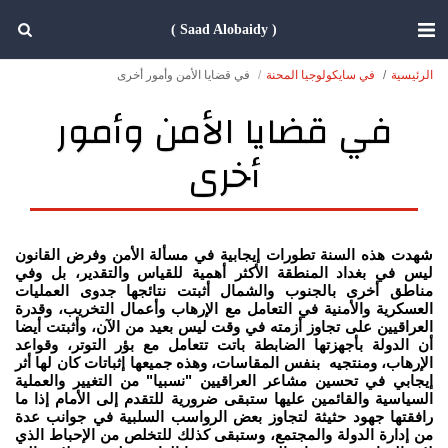
( Saad Alobaidy )
الرئيسية
في سايكولوجيا المحنة
في قضايا الأمن وأمور أخرى
في قضايا الأمن وأمور
أخرى
شهدت هذه السنة تطورات إيجابية في مسألة الأمن وفرض القانون
ليس في بغداد المنطقة الأكثر أهمية للقياس والتقدير، بل وفي
مناطق أخرى بالجنوب والشمال أثبتت نتائجها جدوى العمليات
العسكرية والأمنية في التعامل مع الإرهاب وأعمال التخريب، وقدرة
العراقيين على تجاوز أزمته في وقت ليس بعيد من الآن، وأثبتت أيضا
أن الدولة بأجهزتها الضابطة باتت تتعامل مع بؤر التوتر، وقواعد
الإرهاب، ومنتجيه بنفس المقاسات، وهذه جميعها إثباتات كان لها أثر
إيجابي في تحسين مشاعر العراقيين "نسبيا" من التغيير والعملية
السياسية والقائمين عليها ستبقى ضرورية للتقدم إلى الأمام إذا ما
رافقتها جهود حثيثة لتجاوز بعض الرواسب السلبية في جوانب عدة
من إدارة الدولة والمجتمع، وستبقى كذلك للتخلص من الإحباط الذي