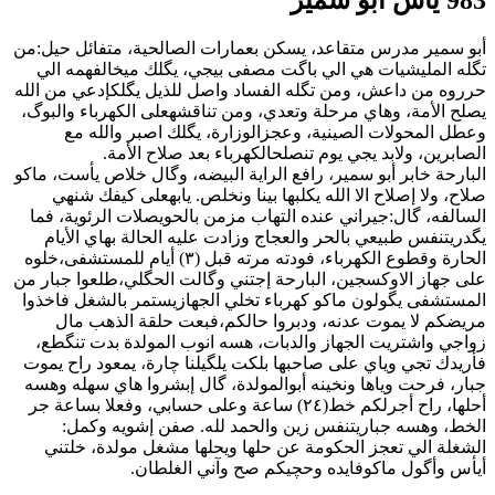
أبو سمير مدرس متقاعد، يسكن بعمارات الصالحية، متفائل حيل:من
تگله المليشيات هي الي باگت مصفى بيجي، يگلك ميخالفهمه الي
حرروه من داعش، ومن تگله الفساد واصل للذيل يگلكإدعي من الله
يصلح الأمة، وهاي مرحلة وتعدي، ومن تناقشهعلى الكهرباء والبوگ،
وعطل المحولات الصينية، وعجزالوزارة، يگلك اصبر والله مع
الصابرين، ولابد يجي يوم تنصلحالكهرباء بعد صلاح الأمة.
البارحة خابر أبو سمير، رافع الراية البيضه، وگال خلاص يأست، ماكو
صلاح، ولا إصلاح الا الله يكلبها بينا ونخلص. يابهعلى كيفك شنهي
السالفه، گال:جيراني عنده التهاب مزمن بالحويصلات الرئوية، فما
يگدريتنفس طبيعي بالحر والعجاج وزادت عليه الحالة بهاي الأيام
الحارة وقطوع الكهرباء، فودته مرته قبل (٣) أيام للمستشفى،خلوه
على جهاز الاوكسجين، البارحة إجتني وگالت الحگلي،طلعوا جبار من
المستشفى يگولون ماكو كهرباء تخلي الجهازيستمر بالشغل فاخذوا
مريضكم لا يموت عدنه، ودبروا حالكم،فبعت حلقة الذهب مال
زواجي واشتريت الجهاز والدبات، هسه انوب المولدة بدت تنگطع،
فأريدك تجي وياي على صاحبها بلكت يلگيلنا چارة، يمعود راح يموت
جبار، فرحت وياها ونخينه أبوالمولدة، گال إبشروا هاي سهله وهسه
أحلها، راح أجرلكم خط(٢٤) ساعة وعلى حسابي، وفعلا بساعة جر
الخط، وهسه جباريتنفس زين والحمد لله. صفن إشويه وكمل:
الشغلة الي تعجز الحكومة عن حلها ويحلها مشغل مولدة، خلتني
أيأس وأگول ماكوفايده وحچيكم صح وآني الغلطان.