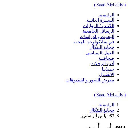
( Saad Alobaidy )
الرئيسية
السيـرة الذاتيـه
الكتـب / الروايات
الرسائل الجامعية
البحوث والدراسات
في سايكولوجيا المحنة
حچاية التنگال
العمل السياسي
صحافــة
أدب الرحلات
جديدُنـا
الاتصـال
معرض للصور والفيديوهات
( Saad Alobaidy )
الرئيسية
حچاية التنگال
983 يأس أبو سمير
983 يأس أبو سمير