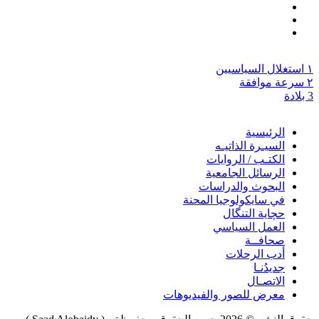
١ استغلال السياسيين
٢ سرعة موافقة
3 بلادة
الرئيسية
السيـرة الذاتيـه
الكتـب / الروايات
الرسائل الجامعية
البحوث والدراسات
في سايكولوجيا المحنة
حچاية التنگال
العمل السياسي
صحافــة
أدب الرحلات
جديدُنـا
الاتصـال
معرض للصور والفيديوهات