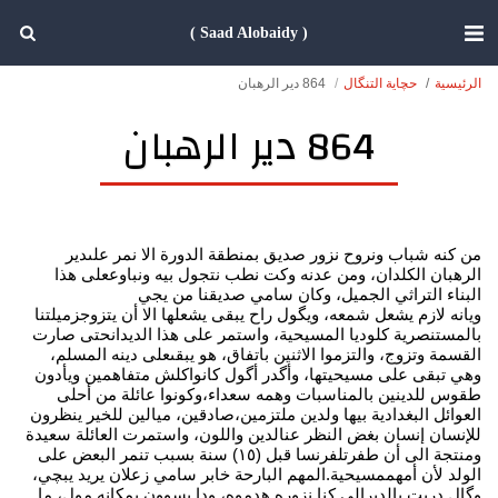
( Saad Alobaidy )
الرئيسية
حچاية التنگال
864 دير الرهبان
864 دير الرهبان
من كنه شباب ونروح نزور صديق بمنطقة الدورة الا نمر علىدير
الرهبان الكلدان، ومن عدنه وكت نطب نتجول بيه ونباوععلى هذا
البناء التراثي الجميل، وكان سامي صديقنا من يجي
ويانه لازم يشعل شمعه، ويگول راح يبقى يشعلها الا أن يتزوجزميلتنا
بالمستنصرية كلوديا المسيحية، واستمر على هذا الديدانحتى صارت
القسمة وتزوج، والتزموا الاثنين باتفاق، هو يبقىعلى دينه المسلم،
وهي تبقى على مسيحيتها، وأگدر أگول كانواكلش متفاهمين ويأدون
طقوس للدينين بالمناسبات وهمه سعداء،وكونوا عائلة من أحلى
العوائل البغدادية بيها ولدين ملتزمين،صادقين، ميالين للخير ينظرون
للإنسان إنسان بغض النظر عنالدين واللون، واستمرت العائلة سعيدة
ومنتجة الى أن طفرتلفرنسا قبل (١٥) سنة بسبب تنمر البعض على
الولد لأن أمهممسيحية.المهم البارحة خابر سامي زعلان يريد يبچي،
وگال دريت بالديرالي كنا نزوره هدموه، ودا يسوون بمكانه مول، ما