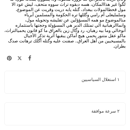
لگوا غير هذاالمكان، هسه دبقوه تراث سووه متحف، ليش عود الا
مول قحطالمولات ببغداد، گتله يابه دريت وقريت عن الموضوع،
وسلمليعلى أم رامي وگللها تره الحكومة والمسلمين أبرياء
منالموضوع مو همه المسؤؤلين عن تفليشه وتحويله مول،
وانماالرهبانية الي تمتلك الدير هي المسؤولة وحجتها باستثماره
أنوخالي وما بيه رهبان، رد وگال زين بالعراق ما كو قانون يحميالتراث،
ماكو عقل متنور يحمي هيچ أماكن يبقيها أثرية تذكر الأجيال
بالمسيحيين من أهل العراق.. صفنت عليه وگتله أگلك ترهانت صدگ
بطران.
١ استغلال السياسيين
٢ سرعة موافقة