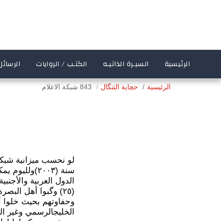
الرئيسية
السيـرة الذاتيـه
الكتـب / الروايات
الرسائل
الرئيسية
حچاية التنگال
843 شبكة الاعلام
لو نحسب ميزانية شبكة
الدول العربية والأجنب
(٢٥) وگبوا أهل البص
وحفاوتهم بحيث خلوا أه
الخليجالرسمي وغير ال