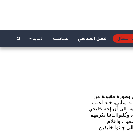
 التنگال
العمل السياسي
صحافــة
المزيد
ق بصورة مقبولة من
يار دولار،وچمالة الناتج كله سلبي، خله اغلب
ية، الى أن إجه خليجي
 وگلبواالدنيا بكرمهم
مين، واعلام
ي چانوا خايفين