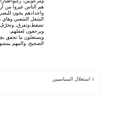
ومرعوبين، ركبواطيارا
هم الناس غيروا من آرا
واجدادهم يجون للبصر
الشغل الشعبي وهاي نتا
تضغط،وتفرق، وتحرّمْ،
ويرجعون لعقلهم،
ويستغلون ما تحقق بچم
الصحيح، والمهم يمشوه
١ استغلال السياسيين