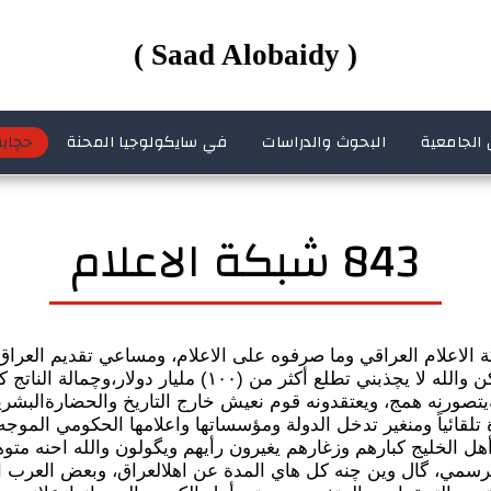
( Saad Alobaidy )
 الجامعية
البحوث والدراسات
في سايكولوجيا المحنة
حچاية
843 شبكة الاعلام
 الاعلام العراقي وما صرفوه على الاعلام، ومساعي تقديم العرا
سنة (٢٠٠٣)ولليوم يمكن والله لا يچذبني تطلع أكثر من (١٠٠) مل
يةيتصورنه همج، ويعتقدونه قوم نعيش خارج التاريخ والحضارةالبشر
رة تلقائياً ومنغير تدخل الدولة ومؤسساتها واعلامها الحكومي الموجه،
ل الخليج كبارهم وزغارهم يغيرون رأيهم ويگولون والله احنه متوه
رسمي، گال وين چنه كل هاي المدة عن اهلالعراق، وبعض العرب ال