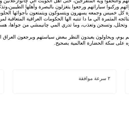
تهم والتحقوا ويه المتفرجين، حتى أهل الكويت الي چانوازعلانين
ئهم وركبوا سياراتهم ورجعوا يتغزلون بالبصرة وأهلها الطيبين،وتذكر
ة كل خميس وجمعه يسهرون ويتسوكون ويتمتعون بأجوائها الحلوة
ئجه المثمرة الي ما دا تنتبه الها الحكومات العراقية المتعاقبة ل
 وتحلل، وتسجن وتعذب، وما تدري المي چانيمشي من جواها، هسه 
 يوم، ويحاولون يعيدون النظر ببعض سياستهم ويرجعون العراق ا
 على سكة الحضارة العالمية بصحيح.
٢ سرعة موافقة