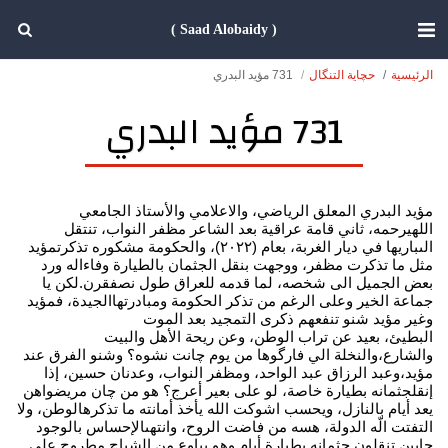
( Saad Alobaidy )
الرئيسية
حچاية التنگال
731 مؤيد البدري
731 مؤيد البدري
مؤيد البدري المعلق الرياضي، والاعلامي والأستاذ الجامعي
اللهيرحمه، ثاني قامة عراقية بعد الشاعر مظفر النواب، تنتقل
الىباريها في ديار الغربة، بعام (٢٠٢٢)، والحكومة مشكوره تذكرتمؤيد
مثل ما تذكرت مظفر، ووجهت بنقل الجثمان بالطيارة وفاءاله ورد
بعض الجميل الى شخصه، لما قدمه للعراق طول نصفقرن.لكن يا
جماعة الخير وعلى الرغم من تذكر الحكومة ومبادرتهاالجيدة، فمؤيد
وغير مؤيد شنو تنفعهم ذكرى التمجيد بعد الموت
البطيئ، بعيد عن تراب الوطن، وعن ريحة الأهل والبيت
والشارع،والنخلة الي فارگوها من يوم چانت نشوه؟ وشنو الفرق عند
مؤيد،وعبد الرزاق عبد الواحد، ومظفر النواب، وعدنان حسين، إذا
إنقلجثمانه بطيارة خاصة، لو على بعير أعرج؟ هو من چان مريضواهن
يعد أيام بالنازل، ويحسب اشوكت الله يأخذ أمانته ما تذكرهالوطن، ولا
التفتت الّه الدولة، هسه من فاضت الروح، وانتهىالإحساس بالوجود
جايين تنقلون جثمانه بطيارة.أيام وهو يباوع من الشباچ مطروح على