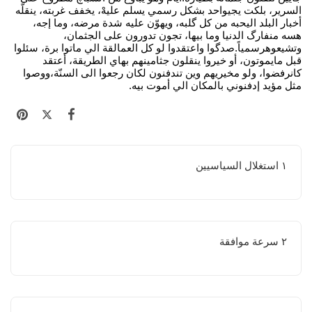
السرير، بلكت يجيواحد بشكل رسمي يسلم عليهْ، يخفف غربته، ينقلّه
أخبار البلد اليحبه من كل گلبه، ويهوّن عليه شدة مرضه، وما إجه،
هسه منفارگ الدنيا وما بيها، تجون تدورون على الجثمان،
وتشيعوهرسمياً.صدگوا واعتقدوا لو كل العمالقة الي ماتوا برة، سئلوا
قبل مايموتون، أو خيروا ينقلون جثامينهم بهاي الطريقة، أعتقد
كانرفضوا، ولو مخيريهم وين تندفنون لكان رجعوا الى السنّة،ووصوا
مثل مؤيد إدفنوني بالمكان الي أموت بيه.
١ استغلال السياسيين
٢ سرعة موافقة