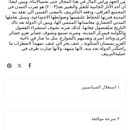
من الجهد ورأس المال في هذا المجال حتى تحميالأبناء، ويبين أيضاً:
أن أحد الآثار الجانبية للتغيّر والتغيير بعد(٢٠٠٣) هو ضرب التمدن في
المجتمع العراقي، ودفعه الىالترييف بالمعنى القيمي الي تفقد بيه
المدينة قدرتها للحفاظ علىقيمها وضوابطها الاجتماعية، وسبل تعاملها
المدني الحضاري معانسانها المنتمي الها، ويبين أن الدولة بعد ذاك
التاريخ ضيّعتصول چعابها، لذلك صرنه نشوف استشراء الفصول
والگوامه فيمركز المدينة، وصرنه نسمع ونشوف عشاير تغزو عشائر
أخرى،وتاخذ أسرى وتعدمهم بالشوارع، مثل ما صار في ناحية
العزير،بميسان المنكوبة... عنف يجر الى عنف، تمهيداً لاضطراب ما
راحتگدر الدولة تحد منه، لأنها متيهة، ولأنها صارت طرف في
عمليةالترييف.
١ استغلال السياسيين
٢ سرعة موافقة