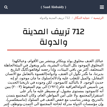
( Saad Alobaidy )
الرئيسية
حچاية التنگال
712 ترييف المدينة والدولة
712 ترييف المدينة
والدولة
عبالك العنف مخلوق يولد ويتكاثر وينتشر بين الأقوام، وعبالكهذا
المخلوق الموجود بكل البيئات البشرية، يكبر ويتغول في البيئةالجاهلة
المتخلفة، أكثر من باقي البيئات، وإذا رجعنه لوقائعودگايگ التاريخ
بديرتنا، ما نگدر نگول ان العنف، وأدواته(القسوة بالتعامل مع الانسان
المقابل، والميل للتغلب عليه واذلاله)سلوك ما چان موجود، أو إنه
حديث الوجود. لا بالتأكيد كانموجود، لكن وجوده في تاريخنا الحديث
من تأسيس الدولةالعراقية عام (١٩٢١) الى يوم السقوط (٢٠٠٣) يبين
أنه كانموجود بمستوى مقبول، أو مسيطر عليه ما يأثر على
استقرارالمجتمع، ولا على أمن المواطن العام، وكان المجتمع يتمدن
بالتدريج، وبقدر يتناسب مع خفض العنف في السلوك (تناسبعكسي)،
وإن مؤسسات الدولة مدركة لحاجة المجتمع الى التمدن،وتوظف كثير