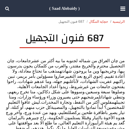
( Saad Alobaidy )
الرئيسية
حچاية التنگال
687 فنون التجهيل
687 فنون التجهيل
من چان العراق من شماله لجنوبه ما بيه أكثر من عشرجامعات، چان
التحصيل محترم والخريج مقتدر، والعرب من كلمكان يجون يدرسون
بيها، وخريجيها وين ما يروحون شهادتهمذهب ما تحتاج معادلة، ولا
أعادة تقييم. إجوي الربع بعد التغييرصاروا مسؤولين بأمر بريمر، تبين
راكبهم عفريت الشهادات، لأنأغلبهم جهله، وما عدهم شهادات، راحوا
يفتحون جامعات من غيرشروط، زيدوا أعداد الجامعات الأهلية،
وصلوها سبعة وسبعين،وسووها على شكل دكاكين، منا تخرج ربعهم،
وتنطي شهاداتلمرشحيهم حتى يصيرون وزراء ورؤساء وزارات، ومنا
تجيبلهمفلوس أكثر من النفط، وتجارة المخدرات.ليش عافوا التعليم
للمختصين؟ أبداً تمادوا بالتجهيل، والمصيبةكل حزب منهم، أو كتلة، أو
تيار يصير باظافرة طحين يركضللتعليم، ويهد من عندة ورچ، وآخر ورچ
هدوه الأخوة بالتيار وقبللا يستلمون الحكومة، راح چبيرهم بالبرلمان
گعد يم هيئة الرأيبوزارة التعليم العالي، ما طلع الا بعد موافقتها على
مشروعهبتوسعة الدراسات العليا. ما نگر نگول هددهم، أو ضغط