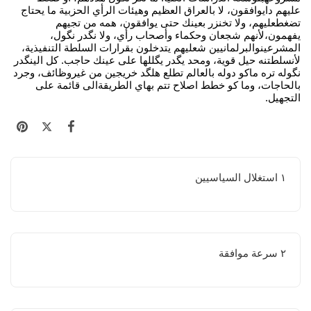
عليهم دايوافقون، لا بالعراق العظيم وهيئات الرأي الحزبية ما يحتاج
تضغطعليهم، ولا تخنزر بعينك حتى يوافقون، همه من تجيهم
يفهمون،لأنهم شجعان وحكماء وأصحاب رأي، ولا نگدر نگول،
المشرعينوالبرلمانيين شعليهم يتدخلون بقرارات السلطة التنفيذية،
لأنسلطتنه حيل قوية، ومحد يگدر يگللها على عينك حاجب. كل الينگدر
نگوله تره ماكو دوله بالعالم تطلع هلگد خريجين من غيروظائف، وجرد
بالحاجات، وما كو خطط اصلاح تتم بهاي الطريقةالى قائمة على
التجهيل.
١ استغلال السياسيين
٢ سرعة موافقة