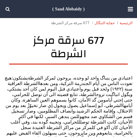
( Saad Alobaidy )
الرئيسية
حچاية التنگال
677 سرقة مركز الشرطة
677 سرقة مركز
الشرطة
اعتيادي من ينباگ واحد لو وحده، يروحون لمركز الشرطةيشتكون:هيچ
تعودت الناس من أيام الجندرمة التركية، ومن بعدهاالشرطة العراقية
سنة (١٩٢٢) ولحد قبل يوم.واعتيادي قبل اليوم لمن كان أحد يشتكي،
ويگول انباگيت تروحالشرطة، تتابع قضيته الى أن توصل للحرامي،
حتى إجتي أيامومن گد الأمان، كانوا يسموهم العين الساهرة، وكان
أيامهاالشرطي، أبو إسماعيل يصول ويجول.إي صار تخيوّزْ بعد يوم من
الاحتلال، وإقامة الحكم الرشيد،وانصاف المظلومين، وصار تسجيل
قسم من الشكاوي ضد مجهوللمن يندهن السير، لكنها في أكثر
الأحيان، كانت الشرطة توصلللحرامي، وتجيبه گوده بند، وفي أغلب
الأحيان كان أكو في كلمركز من مراكز الشرطة العتيدة سجل
بالحرامية، يتابعوهم وين مايروحون، حتى يسهلون القاء القبض عليهم