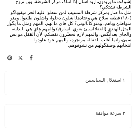
إشوكت ما يريدون،أريد أسأل إذا انباگ مركز الشرطة، وين تروح
الشرطة تشتكي؟
مثل ما صار بمركز شرطة المسيب لمن سطوا عليه الحراميةوباگوا
(١٨٠) قطعة سلاح هي وعتادها.اشلون دخلوا، واشلون طلعوا، ومنو
متواطئ وياهم، ومنو كانالوتي؟ كل هاي ما تهم، المهم ومثل ما يگول
المثل الهندي (القفلالسيئ يغوي السارق) والمهم هاي هي البداية،
والجاي بعدأنگس، والمهم لازم تحضّرون نفسكم، لأن القفل مو بس
سيئ،وانما أغلب القفاله مزنجره، والمهم عود عاودوا
انتخابهم،وصفگولهم من تشوفوهم.
١ استغلال السياسيين
٢ سرعة موافقة