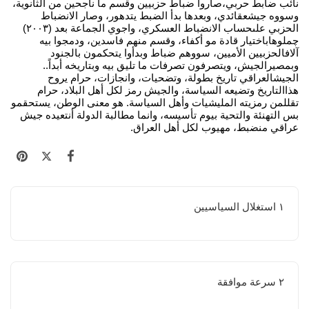
نائب ضابط حربي،صاروا ضباط حزبيين وقسم ما ناجحين من الثانوية،
وسووه جيشعقائدي، وبعدها بدأ الضبط يتدهور، وصار الانضباط
الحزبي علىحساب الانضباط العسكري، واجوي الجماعة بعد (٢٠٠٣)
چملوهاباختيار قادة مو أكفاء، وقسم منهم فاسدين، ودمجوا بيه
آلافالحزبيين الأميين، سووهم ضباط وبدأوا يتحكمون بالجنود
وبمصيرالجيش، ويتصرفون تصرفات ما تليق بيه وبتاريخه أبداً..
الجيشالعراقي تاريخ بطولة، وتضحيات، وانجازات، حرام يروح
هذاالتاريخ وتضيعه السياسة، والجيش رمز لكل أهل البلاد، حرام
تقللمن رمزيته المليشيات وأهل السياسة. هو معنى الوطن، يستحقمو
بس التهنئة والتحية بيوم تأسيسه، وانما مطالبة الدولة أنتعيده جيش
عراقي منضبط، مهيوب لكل أهل العراق.
١ استغلال السياسيين
٢ سرعة موافقة