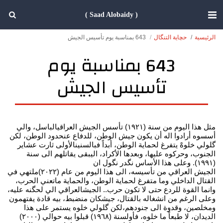
( Saad Alobaidy )
الرئيسية
حچاية التنگال
643 بمناسبة يوم تأسيس الجيش
643 بمناسبة يوم
تأسيس الجيش
مثل هذا اليوم من سنة (١٩٢١) تأسس الجيش العراقيالباسل، والي
أسسوه أرادوا اله أن يكون جيش الوطن، للدفاع عنحدود الوطن، لكن
گلولي خلوهْ يتفرغ لحماية الوطن، أبداً فبالسنينالأولى ثارت عشاير
الجنوب، وحركوه عليها، وبعدها الأكراد، اليبقى يقاتلهم الى سنة
(١٩٩١). وعلى هذا الأساس نگدر نگول ان
الجيش العراقي من تأسيسه، الى هذا اليوم من عام (٢٠٢٢)ملتهي في
القتال الداخلي وما متفرغ لحماية الوطن، والحماية ماتعني الحرب،
وانما القوة للردع حتى لا تكون حرب.. الجيشالعراقي الي لحگنه عليه،
وعلى الرغم من انشغاله بالقتال، جيشكان منضبط، بيه قادة يفتهمون
ومخلصين، وقدوة الى جنودهم،لكن گلولي خلوه يستمر على هذا
الديدان، لا طبعاً ما خلوه، فأولسنة (١٩٦٨) قبلوا بيه حوالي (٢٠٠٠)