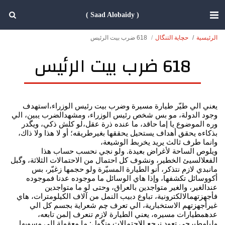
( Saad Alobaidy )
الرئيسية
حچاية التنگال
618 ضرب بيت الرئيس
618 ضرب بيت الرئيس
يعني الي طيّر طيارة مسيرة وضرب بيت رئيس الوزراء،استهدف
وجود الدولة، مو بس شخص رئيس الوزراء، ومشهدالضرب يبين، الي
وره الموضوع يا إما حاقد، ما عنده ذرة عقل،لو كلش ذكي، ويگدر
بذكاءه يحقق أهداف يستحيل يحققها بغيرطريقه؛ أو لا هذا ولا ذاك،
وانما طرف ثالث يريد يخربط الوشيعة،
ويلوص الساحة لأغراض بعيدة. ولو نجي نحسب حساب هذا
الفعلالسيئ الخطير، ونشوف كل احتمال من الاحتمالات الثلاثة، وگبل
مانبدي لازم نتذكر، أنو الطيارة المسيّرة ولو حجمها زغيّر، بس
أكووسائل تكشفها، وإذا هاي الوسائل ما موجوده عدنا فموجوده
عندالغير، والغير متواجدين بالعراق، وحتى لو ما متواجدين
فأجهزتهمالالكترونية، تباوع دبيب النمل من آلاف الكيلومترات، هاي
غيرأجهزتهم الاستخبارية، الي تعرف چم شعراية بجسم كل الي
عدهمطيارات مسيره، يعني الطيارة لازم تنعرف إلمن تابعه،
وليامطيرچي تعود.نرجع للاحتمالات ونگول: ما معقولة الي مسويها