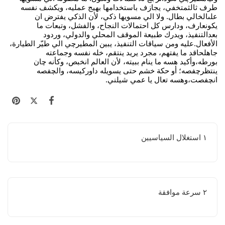
طرف ثالثمتخفي، يجازف باستخدامها بهيج عمليه، ويكشف نفسه
علىالخالي بطال. ولا الي مسويها ذكي، لأن الذكي يفترض ان
يكونعارف، ودارس كل احتمالات النجاح، والفشل، وتبعات ما
بعدالتنفيذ، ويدرك طبيعة الموقف المحلي والدولي، وردود
الأفعال.عليه ومن سياقات التنفيذ، يبين المطيرچي الي طيّر الطيارة،
جاهلحاقد ما يفتهم، مجرد يريد ينتقم، خله نفسه وجماعته
بورطه،وأكيد هسه ما ينام ببيته، لأن العالم انخبص، وكأنه چان
ينتظرچفصه؛ أو حكة خشم حتى يسويله داوركيسه، والچفصه
انچفصت،وهسه تعال يا عمي شيلني.
١ استغلال السياسيين
٢ سرعة موافقة