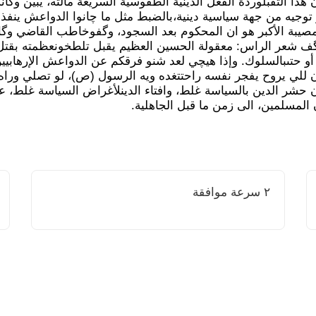
ن هذا التقبلوردّةْ الفعل الدينية الطقوسية السريعة مالته، يبين وكان
توجيه من جهة سياسية دينية،بالضبط مثل ما چانوا الدواعش ينفذو
المصيبة الأكبر هو ان المحكوم بعد السجود، وگفوخاطب القاضي وگا
 شعر الراس: معقولة الحسين العظيم يقبل تلطخونعظمته بقتل ال
أو حتىبالسلوك. وإذا هيچي لعد شنو فرقكم عن الدواعش الإرهابيي
ن للي يروح يفجر نفسه راحتتغده ويه الرسول (ص)، لو تصلي وراه. 
حشر الدين بالسياسة غلط، وافتاء الدينلأغراض السياسة غلط، عن
المسلمين، الى زمن ما قبل الجاهلية.
٢ سرعة موافقة