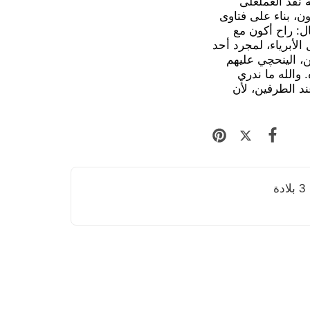
ه نفذ العملعلى
ن، بناء على فتاوى
ل: راح أكون مع
أبرياء، لمجرد أحد
ن، الينحچي عليهم
والله ما ندري
د الطرفين، لأن
3 بلادة