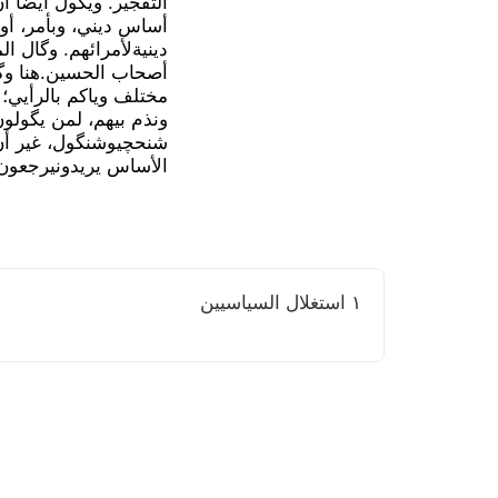
التفجير. ويگول أيضاً ا
أساس ديني، وبأمر، أو 
دينيةلأمرائهم. وگال 
أصحاب الحسين.هنا وگف
مختلف وياكم بالرأيي؛ 
ونذم بيهم، لمن يگولو
شنحچيوشنگول، غير أن 
الأساس يريدونيرجعون 
١ استغلال السياسيين