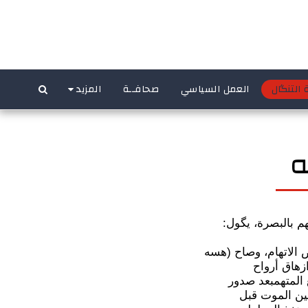
 التنگال
العمل السياسي
صحافــة
المزيد
 بالبصرة، يگول:
الاتهام، وصاح (هسه
زهاق أرواح
المتهمبعد صدور
لين الموت قبل