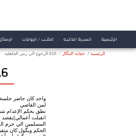
الرئيسية
السيـرة الذاتيـه
الكتـب / الروايات
الرسائل
الرئيسية
حچاية التنگال
616 الرجوع الى زمن الجاهليه
616 الرجوع ا
واحد كان حاضر جلسة م
لمن القاضي
نطق بحكم الإعدام شن
انقبلت أعمالي)يقصد صو
المسلمين الي حرم الل
الحكم ويگول:كان متقب