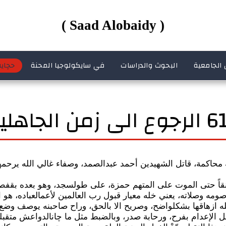
( Saad Alobaidy )
 الجامعية
البحوث والدراسات
في سايكولوجيا المحنة
حچاية
لى زمن الجاهليه
حاكمة، قاتل الشهيدين أحمد عبدالصمد، وصفاء غالي الله يرحمهم
قاً حتى الموت على المتهم حمزة، على طولسجد، وهو بعده بقفص 
مه وصلاته، يعني خله معيار قبول رب العالمين لأعمالعباده، هو ا
ه ازهاقها بشكلواضح، وصريح الا بالحق، وراح صاحبنه يوصف وضع 
ل الإعدام بفرح، ورحابة صدر، وبالضبط مثل ما چانالدواعش متقب