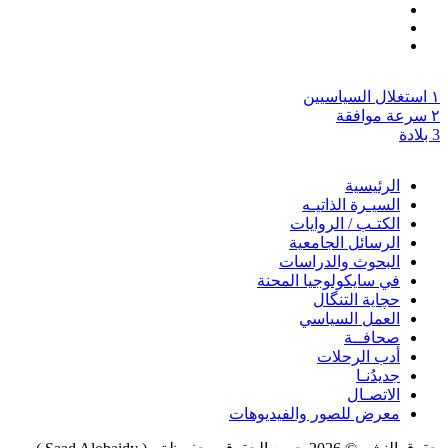
١ استغلال السياسيين
٢ سرعة موافقة
3 بلادة
الرئيسية
السيـرة الذاتيـه
الكتـب / الروايات
الرسائل الجامعية
البحوث والدراسات
في سايكولوجيا المحنة
حچاية التنگال
العمل السياسي
صحافــة
أدب الرحلات
جديدُنـا
الاتصـال
معرض للصور والفيديوهات