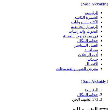
( Saad Alobaidy )
الرئيسية
السيـرة الذاتيـه
الكتـب / الروايات
الرسائل الجامعية
البحوث والدراسات
في سايكولوجيا المحنة
حچاية التنگال
العمل السياسي
صحافــة
أدب الرحلات
جديدُنـا
الاتصـال
معرض للصور والفيديوهات
( Saad Alobaidy )
الرئيسية
حچاية التنگال
573 الشهيد الحي
573 الشهيد الحي