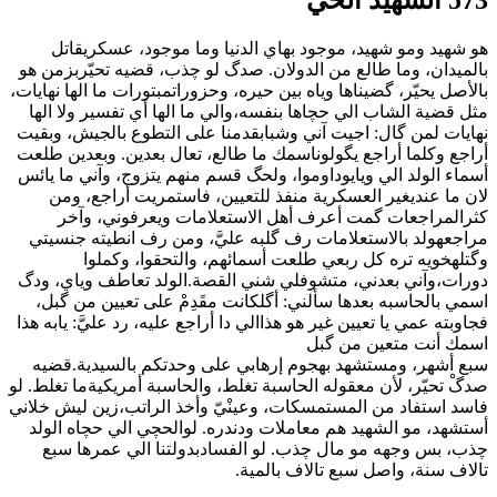
هو شهيد ومو شهيد، موجود بهاي الدنيا وما موجود، عسكريقاتل
بالميدان، وما طالع من الدولان. صدگ لو چذب، قضيه تحيّربزمن هو
بالأصل يحيّر، گضيناها وياه بين حيره، وحزوراتمبتورات ما الها نهايات،
مثل قضية الشاب الي حچاها بنفسه،والي ما الها أي تفسير ولا الها
نهايات لمن گال: اجيت آني وشبابقدمنا على التطوع بالجيش، وبقيت
أراجع وكلما أراجع يگولوناسمك ما طالع، تعال بعدين. وبعدين طلعت
أسماء الولد الي ويايوداوموا، ولحگ قسم منهم يتزوج، وآني ما يائس
لان ما عنديغير العسكرية منفذ للتعيين، فاستمريت أراجع، ومن
كثرالمراجعات گمت أعرف أهل الاستعلامات ويعرفوني، وآخر
مراجعهولد بالاستعلامات رف گلبه عليَّ، ومن رف انطيته جنسيتي
وگتلهخويه تره كل ربعي طلعت أسمائهم، والتحقوا، وكملوا
دورات،وآني بعدني، متشوفلي شني القصة.الولد تعاطف وياي، ودگ
اسمي بالحاسبه بعدها سألني: أگلكانت مقَدِمْ على تعيين من گبل،
فجاوبته عمي يا تعيين غير هو هذاالي دا أراجع عليه، رد عليَّ: يابه هذا
اسمك أنت متعين من گبل
سبع أشهر، ومستشهد بهجوم إرهابي على وحدتكم بالسيدية.قضيه
صدگْ تحيّر، لأن معقوله الحاسبة تغلط، والحاسبة أمريكيةما تغلط. لو
فاسد استفاد من المستمسكات، وعينْيّ وأخذ الراتب،زين ليش خلاني
أستشهد، مو الشهيد هم معاملات ودندره. لوالحچي الي حچاه الولد
چذب، بس وجهه مو مال چذب. لو الفسادبدولتنا الي عمرها سبع
تالاف سنة، واصل سبع تالاف بالمية.