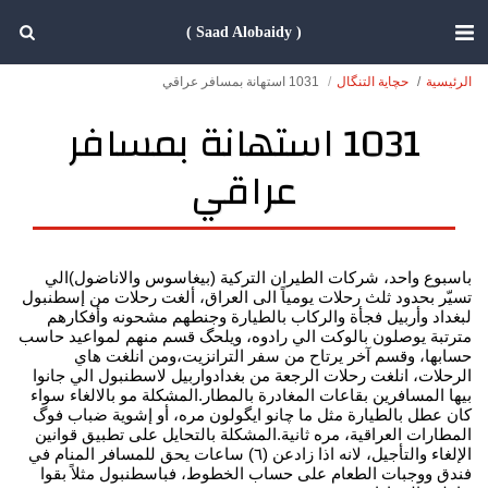
( Saad Alobaidy )
الرئيسية
حچاية التنگال
1031 استهانة بمسافر عراقي
1031 استهانة بمسافر
عراقي
باسبوع واحد، شركات الطيران التركية (بيغاسوس والاناضول)الي
تسيّر بحدود ثلث رحلات يومياً الى العراق، ألغت رحلات من إسطنبول
لبغداد وأربيل فجأة والركاب بالطيارة وجنطهم مشحونه وأفكارهم
مترتبة يوصلون بالوكت الي رادوه، ويلحگ قسم منهم لمواعيد حاسب
حسابها، وقسم آخر يرتاح من سفر الترانزيت،ومن انلغت هاي
الرحلات، انلغت رحلات الرجعة من بغدادواربيل لاسطنبول الي جانوا
بيها المسافرين بقاعات المغادرة بالمطار.المشكلة مو بالالغاء سواء
كان عطل بالطيارة مثل ما چانو ايگولون مره، أو إشوية ضباب فوگ
المطارات العراقية، مره ثانية.المشكلة بالتحايل على تطبيق قوانين
الإلغاء والتأجيل، لانه اذا زادعن (٦) ساعات يحق للمسافر المنام في
فندق ووجبات الطعام على حساب الخطوط، فباسطنبول مثلاً بقوا