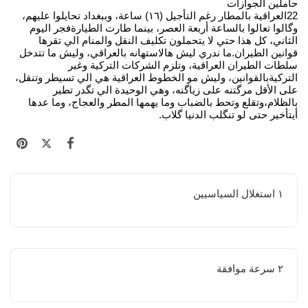
حاملين الجوازات
22العراقية بالمطار رغم التأجيل (١٦) ساعة، وببغداد تحايلوا عليهم،
وگالوا تعالوا بالساعة أربعة العصر، بينما طارت الطيارةفجر اليوم
الثاني، كل هذا حتي لا يتحملون تكليف النقل والمنام الي تقرها
قوانين الطيران.ما ندري ليش هالاستهانه بالعراقي، وليش ما تتدخل
سلطات الطيران العراقية، وتلزم الشركات التركية وغير
التركيةبالقوانين، وليش مو الخطوط العراقية هي الي تسيطر وتنقل،
على الأقل مرگتنه على زياگنه، وهي الوحيدة الي تگدر تطير
بالظلام،وتقلع وتحط بالضباب وما يهمها المطر والعجاج، وما عدها
أيتأخير حتى لو تنگلب الدنيا گلاب.
١ استغلال السياسيين
٢ سرعة موافقة