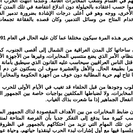
هم في أقسام وشعب المخابرات العامة. وعندما انتهت الحرب أ
وا حسب اعتقاده بالحيلولة دون اندلاع انتفاضة في تلك المدن 
الأخرى، ووجه وهو في أعلى درجات الإشادة بضرورة تدمير الف
تخدام المتاح من وسائل التدمير، وكان قصده بالفقاعة تجمعا
ير هـذه المرة سيكون مختلفا عما كان عليه الحال في العام 1991.
 ساحاتها كل المدن العراقية من الشمال إلى أقصى الجنوب، كم
ظام، الأمر الذي يضع منتسبي المخابرات، وغيرها من الأجهزة ال
تل الناس العراقيين سيحاسب عليه القانون الذي سيطبق بأمانة وفا
 بطبيعة الحال. والأهل والعشيرة سوف لن يسكتون عن دم أبن
ا تتاح لهم حرية المطالبة دون خوف من أجهزة الحكومة والمخابرا
لوب وجودها من قبل الحلفاء قد تغيب في الأيام الأولى للحرب
لمخابرات، ولا لضباطها المكلفين بواجبات خاصة بين الجمهور 
عال الجماهير إذا ما شعرت بذاك الغياب.
ن ضابط المخابرات من بين الأهداف المقصودة لذاك الجمهور ال
ب كبيرة مما يدفع إلى التفكر جديا بأن الفرصة المتاحة لمن
 عن تلك المهام التي تزيد من احتكاكهم بالجمهور في الظروف غ
جلسوا فيها مع أول إشارات لبدء الحرب لينقذوا حياتهم، وحياة عوا