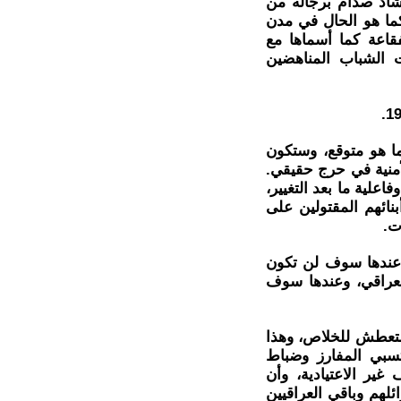
شاد صدام برجاله من
كما هو الحال في مدن
قاعة كما أسماها مع
ت الشباب المناهضين
ا هو متوقع، وستكون
أمنية في حرج حقيقي.
علية ما بعد التغيير،
ائهم المقتولين على
ت.
 عندها سوف لن تكون
العراقي، وعندها سوف
متعطش للخلاص، وهذا
تسبي المفارز وضباط
ير الاعتيادية، وأن
ئلهم وباقي العراقيين