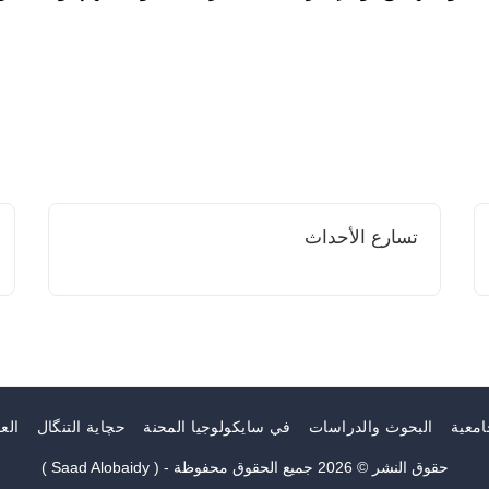
تسارع الأحداث
امعية
البحوث والدراسات
في سايكولوجيا المحنة
حچاية التنگال
الع
حقوق النشر © 2026 جميع الحقوق محفوظة -
( Saad Alobaidy )