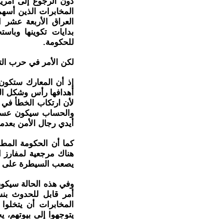
دون الرجوع إلى آمري
المخابرات الذين أسهم
العراق الأربعة عشر 
بدايات تكوينها وباس
للحكومة.
لكن الأمر في حرب التحر
إذ أن المعارك ستكون
أهدافها رأس وشكل الن
لأن ارتكاب الخطأ في ق
والحساب سيكون عسيرا
أيدي رجال الأمن بعدم
كما أن الحكومة المط
هناك مرجعية لمفارز ا
يصعب السيطرة على انف
وفي هذه الحالة سيكو
أمر قابل للحدوث بنس
المخابرات أن يتخلوا
يتوجهوا إلى بيوتهم، ي