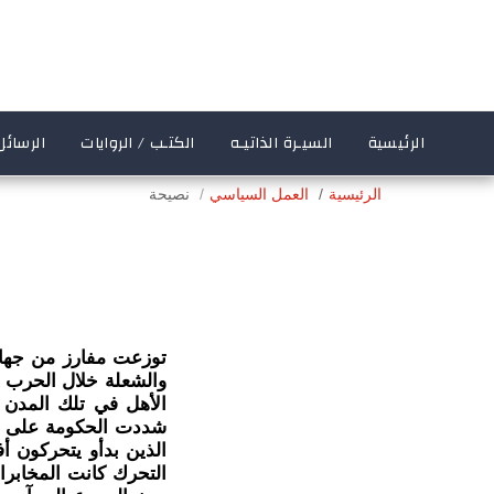
الرئيسية
السيـرة الذاتيـه
الكتـب / الروايات
الرسائل
الرئيسية
العمل السياسي
نصيحة
توزعت مفارز من جهاز 
والشعلة خلال الحرب ال
الأهل في تلك المدن ا
شددت الحكومة على من
الذين بدأو يتحركون أ
التحرك كانت المخابر