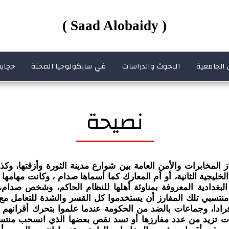
( Saad Alobaidy )
 الجامعية
البحوث والدراسات
في سايكولوجيا المحنة
حچاية
نصيحة
المخابرات والأمن العامة بين شوارع مدينة الثورة وأزقتها، وكذ
خليجية الثانية، أو أم المعارك كما أسماها صدام ، وكانت مهامها 
لبغدادية المعروفة بمناوئة أهلها للنظام الحاكم، وشخص صدام
تسبي تلك المفارز أن يستخدموا كل القسر والشدة للتعامل مع
فرادا، وجماعات بالضد من الحكومة عندما علموا بتحرك أقرانهم
ات تزيد من عدد مفارزها أو تسد نقص بعضها الذي انسحب منتس