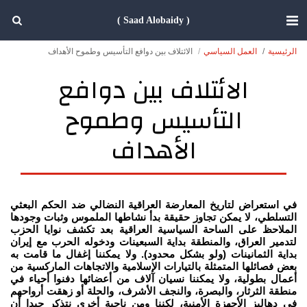
( Saad Alobaidy )
الرئيسية
العمل السياسي
الائتلاف بين دوافع التأسيس وطموح الأهداف
الائتلاف بين دوافع
التأسيس وطموح
الأهداف
في استعراض لتاريخ المعارضة العراقية النضالي ضد الحكم البعثي
التسلطي، لا يمكن تجاوز حقيقة بدأ نشاطها الملموس وثبات وجودها
الملاحظ على الساحة السياسية العراقية بعد تكشف نوايا الحزب
لتدمير العراق، والمنطقة بداية السبعينات ودخوله الحرب مع إيران
بداية الثمانينات (ولو بشكل محدود). ولا يمكننا إغفال ما قامت به
بعض فصائلها المتمثلة بالتيارات الإسلامية والاتجاهات الماركسية من
أعمال بطولية، ولا يمكننا نسيان آلاف من أعضائها دفنوا أحياء في
منطقة الثرثار، والبصرة، والنجف الأشرف، والحلة أو زهقت أرواحهم
في دهاليز الأجهزة الأمنية، لكننا ومن ناحية أخرى نتذكر جيدا أن