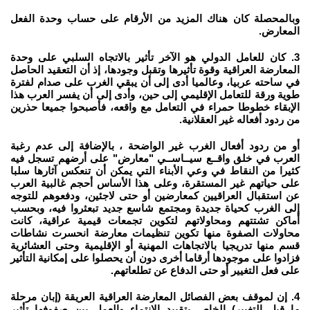
وبالمحصلة كان هناك المزيد من الأرقام على حساب وحدة الفعل
المعارض.
3. كان للعامل الدولي هو الآخر تأثير بالاتجاه السلبي على وحدة
المعارضة العراقية وقوة تأثيرها وتقبل وجودها، إذ أن التعقيد الحاصل
في ساحته عربيا، وعالميا أدى إلى أن يبقي الغرب على صدام لفترة
طوية ورقة للتعامل الإقليمي إلى حين، وأدى إلى أن يفسر العرب هذا
الإبقاء خطوطا حمراء في التعامل مع واقعه، فأصبحوا جميعا حذرين
من ردود أفعاله غير العقلانية.
أو من ردود أفعال الغرب غير الواضحة ، بالإضافة إلى عدم رغبة
العرب في خلق واقــع سيــاســي "معارض" على أرضهم تسجل فيه
كثيرا من النقاط في وعي الأبناء التي يمكن أن تنعكس آثارها سلبا
على حياتهم غير المستقرة، وعلى هذا الأساس أحجم غالبية العرب
عن استقبال العراقيين كمعارضين أو حتى لاجئين، ودفعوهم للتوجه
إلى الغرب كحياة جديدة ومجتمع شاسع جديد تبعثروا فيه، وبحسب
أماكن تشتتهم ومحاولاتهم لتكوين تجمعات قيمية عراقية، كانت
محاولات الصفوة منها تكوين تنظيمات معارضة انحسرت نشاطات
قسم منها تدريجيا بالاتجاهات المهنية أو الإقليمية وحتى العشائرية
فزادوا على موجودها أرقاما أخرى دون أن يحصلوا على إمكانية التأثير
على فعل التغيير أو حتى الدفاع عن تطلعاتهم.
4. إن لموقف بعض الفصائل المعارضة العراقية العريقة (إبان مرحلة
ما قبل التغيير) الخاص بتقييد الانتماء والعمل بين صفوفها تأثير