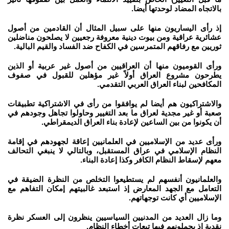
بالاتجاه المضاد لوحدتها أيضا.
إذ رأى اليساريون منها على سبيل المثال أن القادمين من أصول
عشائرية عراقية ومن بيوت دينية معروفة رجعيين لا يصلحون مناضلين
ثوريين مع رفاقهم المتمرسين في الكفاح ضد الفساد والقيم البالية.
ورأى القوميون منها أن العراقيين من أصول غير عربية أو الذين
يطرحون مشروع العراق أولاً غير مؤهلين للقبول في صفوف
المكافحين لبناء العراق العربي التقدمي.
والاشتراكيون هم أيضا لم يوافقوا من رأى في الاشتراكية تطبيقات
صعبة أو غير مجدية لعراق ما بعد التغيير وحاولوا تجاهل وجودهم في
أن يكونوا من بين الساعين لإعادة بناء العراق الديمقراطي.
ورأى عديد من الإسلاميين في العلمانيين إعاقة لجهودهم في إقامة
النظام الإسلامي في عراق المستقبل، وبالتالي لا ينبغي التحالف
معهم لإسقاط النظام الكافر وكذا إعادة البناء.
والعلمانيون أنفسهم لم يستطيعوا التخلص من النظرة الضيقة في
التعامل مع الجهد المعارض إذ استبعد غالبيتهم إمكان التفاهم مع
الإسلاميين أي كانت توجهاتهم.
وما زال العديد من المدنيين السياسيين ينظرون إلى العسكر نظرة
نقدية إذ يحملونهم فيها تبعات أخطاء النظام.