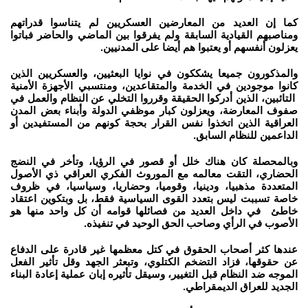
كما إن العديد من المعارضين العسكريين لم يتناسوا قدراتهم
ومناصبهم القيادية السابقة ولم يفرقوا بين الماضي والحاضر فباتوا
يعزلون أنفسهم أو يعتبوا هم أيضا على المدنيين.
والمذكورون جميعا يشككون في نوايا البعثيين، والعسكريين الذين
كانوا موجودين في الخدمة والمتقاعدين، ومنتسبي الأجهزة الأمنية
التائبين، الذين أدركوا الحقيقة وقرروا التخلي عن النظام والعمل في
صفوف المعارضة، ويعزلون كبار موظفي الدولة وأبناء بعض المدن
العراقية الذين اتخذوا نفس القرار بحجة كونهم من المستفيدين أو
الداعمين للنظام السابق.
وبالمحصلة كان هناك خلل أو قصور في الرؤيا، وتأخر في النضج
الحضاري، التقت معالمه مع الموروث الفكري العراقي ذي الأصول
المتعددة مذهبيا، ودينيا، وقوميا، وحضاريا، وسياسيا، في ظروف
خاصة تسببت ليس بتعدد القوى السياسية فقط، بل وبتكوين اعتقاد
خاطئ في داخل العديد من فصائلها قوامه أن كل واحد منها هو
الأصوب في الرأي وصاحب الحق الوحيد في تنفيذه.
عندها كثر أصحاب الحقوق في كتل معظمها غير قادرة على الدفاع
عن حقوقها، فزاد التضخم الكتلوي، وتبعثر الجهد وقل تأثير الفعل
الموجه ضد النظام قبل التغيير، وسيقل تأثيره إبان عملية إعادة البناء
الجديد للعراق الديمقراطي.