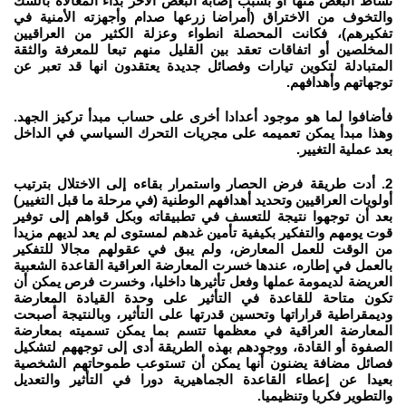
نشاط البعض منها أو بسبب إصابة البعض الآخر بداء المغالاة بالشك
والتخوف من الاختراق (أمراضا زرعها صدام وأجهزته الأمنية في
تفكيرهم)، فكانت المحصلة انطواء وعزلة الكثير من العراقيين
المخلصين أو اتفاقات تعقد بين القليل منهم تبعا للمعرفة والثقة
المتبادلة لتكوين تيارات وفصائل جديدة يعتقدون انها قد تعبر عن
توجهاتهم وأهدافهم.
فأضافوا لما هو موجود أعدادا أخرى على حساب مبدأ تركيز الجهد.
وهذا مبدأ يمكن تعميمه على مجريات التحرك السياسي في الداخل
بعد عملية التغيير.
2. أدت طريقة فرض الحصار واستمرار بقاءه إلى الاختلال بترتيب
أولويات العراقيين وتحديد أهدافهم الوطنية (في مرحلة ما قبل التغيير)
بعد أن توجهوا نتيجة للتعسف في تطبيقاته وبكل قواهم إلى توفير
قوت يومهم والتفكير بكيفية تأمين غدهم لمستوى لم يعد لديهم مزيدا
من الوقت للعمل المعارض، ولم يبق في عقولهم مجالا للتفكير
بالعمل في إطاره، عندها خسرت المعارضة العراقية القاعدة الشعبية
العريضة لديمومة عملها وفعل تأثيرها داخليا، وخسرت فرص يمكن أن
تكون متاحة للقاعدة في التأثير على وحدة القيادة المعارضة
وديمقراطية قراراتها وتحسين قدرتها على التأثير، وبالنتيجة أصبحت
المعارضة العراقية في معظمها تتسم بما يمكن تسميته بمعارضة
الصفوة أو القادة، ووجودهم بهذه الطريقة أدى إلى توجههم لتشكيل
فصائل مضافة يضنون أنها يمكن أن تستوعب طموحاتهم الشخصية
بعيدا عن إعطاء القاعدة الجماهيرية دورا في التأثير والتعديل
والتطوير فكريا وتنظيميا.