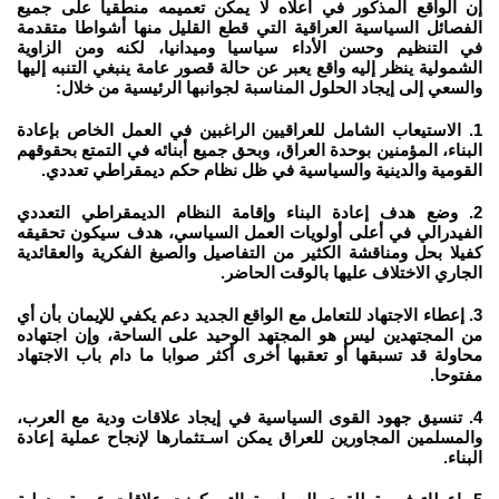
إن الواقع المذكور في أعلاه لا يمكن تعميمه منطقيا على جميع
الفصائل السياسية العراقية التي قطع القليل منها أشواطا متقدمة
في التنظيم وحسن الأداء سياسيا وميدانيا، لكنه ومن الزاوية
الشمولية ينظر إليه واقع يعبر عن حالة قصور عامة ينبغي التنبه إليها
والسعي إلى إيجاد الحلول المناسبة لجوانبها الرئيسية من خلال:
1. الاستيعاب الشامل للعراقيين الراغبين في العمل الخاص بإعادة
البناء، المؤمنين بوحدة العراق، وبحق جميع أبنائه في التمتع بحقوقهم
القومية والدينية والسياسية في ظل نظام حكم ديمقراطي تعددي.
2. وضع هدف إعادة البناء وإقامة النظام الديمقراطي التعددي
الفيدرالي في أعلى أولويات العمل السياسي، هدف سيكون تحقيقه
كفيلا بحل ومناقشة الكثير من التفاصيل والصيغ الفكرية والعقائدية
الجاري الاختلاف عليها بالوقت الحاضر.
3. إعطاء الاجتهاد للتعامل مع الواقع الجديد دعم يكفي للإيمان بأن أي
من المجتهدين ليس هو المجتهد الوحيد على الساحة، وإن اجتهاده
محاولة قد تسبقها أو تعقبها أخرى أكثر صوابا ما دام باب الاجتهاد
مفتوحا.
4. تنسيق جهود القوى السياسية في إيجاد علاقات ودية مع العرب،
والمسلمين المجاورين للعراق يمكن اسـتثمارها لإنجاح عملية إعادة
البناء.