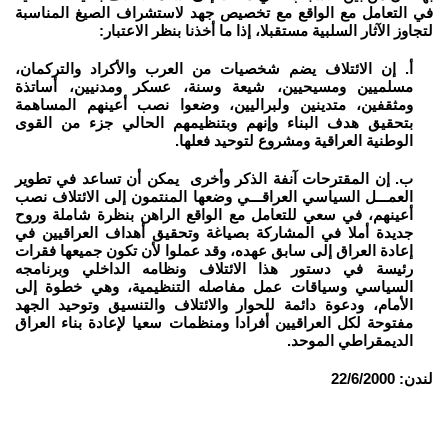
في التعامل مع الواقع مع تخصيص جهد لاستشراف الصيغ المناسبة
لتجاوز الآثار السلبية مستقبلا، إذا ما أخذنا بنظر الاعتبار:
أ. إن الائتلاف يضم شخصيات من العرب والأكراد والتركمان،
مسلميين ومسيحيين، شيعة وسنة، عسكر ومدنيين، أساتذة
ومثقفين، متدينين ولبراليين، وضعوا نصب أعينهم المساهمة
بتحقيق هدف البناء وإنهم وبتنظيمهم الحالي جزء من القوى
الوطنية العراقية ومشروع لتوحيد فعلها.
ب. إن المقترحات آنفة الذكر وأخرى يمكن أن تساعد في تطوير
العمـــل السياسي العراقـــي وضعها المنتمون إلى الائتلاف نصب
أعينهم، في سعي للتعامل مع الواقع الراهن بنظرة شاملة وروح
جديدة أملا في المشاركة بصياغة وتحقيق أهداف العراقيين في
إعادة العراق إلى سابق عهده، وقد عملوا لأن تكون جميعها فقرات
رئيسة في دستور هذا الائتلاف ونظامه الداخلي وبرنامجه
السياسي وسياقات عمل مفاصله التنظيمية، وهي خطوة إلى
الأمام، ودعوة دائمة للحوار والائتلاف والتنسيق وتوحيد الجهد
مفتوحة لكل العراقيين أفرادا ومنظمات سعيا لإعادة بناء العراق
الديمقراطي الموحد.
لندن: 22/6/2000