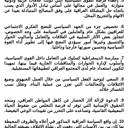
5. إعطاء فرصة للقوى السياسية التي كونت علاقات عربية ودولية
متوازنة والعمل في مجالها على أساس تبادل الأدوار الذي يصب
باتجاه حل المشكلة العراقية على وفق المصالح المتبادلة بعيدا عن
الاتهام والتجريح المخل.
6. تخصيص جزء من الجهد السياسي للنضج الفكري الاجتماعي
للعراقيين بشكل عام والعاملين في السياسة على وجه الخصوص،
لتجاوز بعض الآثار السلبية في العلاقات والتعامل وأساليب الحوار
والتنسيق وغيرها أمور سيؤدي النضج فيها إلى تطوير أداء القوة
السياسية وتحسين صورتها خارجيا وداخليا.
7. ممارسة الديمقراطية كسلوك في التعامل داخل القوى السياسية،
وأسلوب لإدارة الحوارات والمناقشات الجارية فيما بينها، تمهيدا
لتكوين استعداد عام لدى المجتمع العراقي لتطبيقاتها المستقبلية.
8. السعي لتوحيد الفعل السياسي من خلال العمل الجبهوي وصيغ
الائتلافات والتحالفات التي تعزز من عملية البناء، وتقلل نسب
الخسائر خلاله.
9. الدعوة لإزالة آثار الحصار عن كاهل المواطن العراقي، ومنحه
الحقوق الإنسانية التي توفر له فرصة التخلص من ضغوط الحياة
المعيشية القاسية، وتساعده على التحرر من تقييدات الوعي البغيضة.
10. إن واقع السياسة العراقية المذكور في أعلاه والظروف المحيطة
بها كان من بين الأسباب التي دفعت إلى نشأة الائتلاف بصيغته الحالية