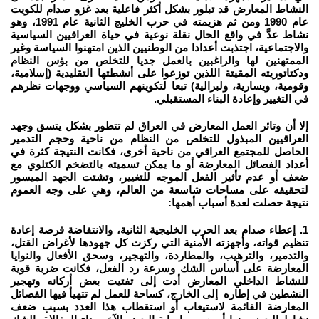
النشاط المعارض قد تبلور بشكل أكثر فاعلية بعد غزو صدام للكويت
عام 1990 ومن ثم هزيمته في حرب الخليج الثانية عام 1991، وهو
نشاط عدَّ في واقع الحال نقلة نوعية في حياة العراقيين السياسية
والاجتماعية، اجتذبت أعدادا من الوطنيين الذين امتهنوا السياسة وغير
الممتهنين لها والراغبين بالعمل جديا للتخلص من بؤس النظام
ودكتاتوريته المقيتة اللذين توزعوا على أنشطتها التقليدية (إسلامية،
وقومية، ويسارية، ولبرالية) تبعا لتكوينهم السياسي ووجهات نظرهم
في التغيير وإعادة البناء المستقبلي.
إلا أن وتائر العمل المعارض في العراق لم تتطور بشكل يتسق وجهد
العراقيين المبذول للتخلص من النظام من ناحية وحجم التدمير
الحاصل للمجتمع العراقي من ناحية أخرى، فكانت النتيجة كثرة في
أعداد الفصائل المعارضة أو ما يمكن تسميته بالتضخم الكتلوي مع
ضعف أو عدم تأثير الفعل الموجه للتغيير، وتشتت الجهد الميسور
لتحقيقه على مساحات شاسعة من العالم، وهي على وجه العموم
نتيجة حصلت لعدة أسباب أهمها:
1. إعطاء صدام بعد الحرب الخليجية الثانية، والانتفاضة فرصة إعادة
تنظيم قواته، وأجهزته الأمنية التي ركزت كل جهودها لأغراض القتل،
والتدمير، والترهيب، والمطاردة، والتهجير، وسحق الأفعال والنوايا
المعارضة على أساس الشك وسرعة رد الفعل، فكانت ضربة قوية
للنشاط الداخلي المعارض أدت إلى تفتيت بعض أركانه وتهجير
النشطين في إطاره إلى الخارج، كساحة للعمل لم تتهيأ فيها الفصائل
المعارضة القائمة لاستيعاب أو استقطاب هذا العدد بسبب ضعف