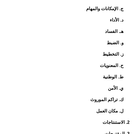
ج. الإمكانات والمهام
د. الأداء
هـ. الفساد
و. الضبط
ز. التخطيط
ح. المعنويات
ط. الوطنية
ي. الأمن
ك. تراكم الموروث
ل. مكان العمل
2. الاستنتاجات
3. المقترحات