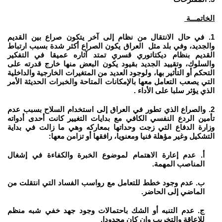
الخاتمـــة
1. في حال الانتقال من نظام إلى آخر يتكون صراع بين القديم
والجديد، وفي بلد مثل العراق يكون الصراع أكثر شدة بسبب ارتباط
القديم بنظام ديكتاتوري قسري تمتد آثاره عميقا في التفكير
والسلوك، وتقييد الجديد بقيود يكون البعض منها خارج قدرته على
التحكم أو التأثير بها، ولوجود العديد من المتغيرات الخارجية والداخلية
التي يصعب التعامل معها بالإمكانات المتاحة والخبرات الحديثة الأمر
الذي يؤثر سلبا على الأداء .
2. والصراع الذي تطور في العراق إلى استخدام السلاح بسبب عدم
تأمين الردع النفسي الكافي مع بدايات التغيير كانت أحدى أدواته
وزارة الدفاع التي زجت وحداتها بمعاركه وهي ما زالت في بداية
التشكيل وغير مؤهلة فنيا ومعنويا، رافقها أو تزامن معها:
أ. عدم إعارة الاهتمام لموضوع الخبرة والكفاءة في إشغال
المناصب المهمة.
ب. عدم وجود خطط للتعامل مع رواسب الفساد التي انتقلت من
الماضي إلى الحاضر.
ج. عدم التنبه أو الشك باحتمالات وجود جهد خفي شبه منظم
للإعاقة والتخريب وإن كان محدودا.