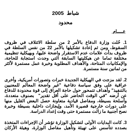
شباط 2005
محدود
عـــــام
1. حُلت وزارة الدفاع بالأمر 2 من سلطة الائتلاف في ظروف
السقوط، ومن ثم إعادة تشكيلها بالأمر 22 من نفس السلطة في
ظروف بدأت علامات عدم الاستقرار واضحة عليها، وبهيكلية تنظيمية
مختلفة تماما عن هيكليتها السابقة التي وجدت استجابة للحاجة،
والإمكانيات المتاحة، والأهداف المطلوبة وخبرة عمل مستمرة لأكثر
من ثمانين سنة مستمرة.
2. لقد مزجت في الهيكلية الجديدة خبرات وتصورات أمريكية، وأخرى
عراقية على وفق سياسة دفاعية "غير واضحة المعالم للمعنيين
بالتنفيذ" وأهداف تتمحور حول حاجة العراق إلى قوة محدودة للدفاع
عن أرضه "في الوقت الحاضر على أقل تقدير" بصنوف متعددة،
وأسلحة بسيطة، ومفاصل قيادية متعاونة حصل البعض القليل منها
على دورات خارجية قصيرة الأمد، وإيجازات داخلية بسيطة وخبرة
نصح أجنبية ما زالت مستمرة حتى وقت إعداد الدراسة.
3. كانت البدايات الأولى لتشكيل الوزارة تؤشر أن الإجراءات المتخذة
بصدده تتأسس على تهيئة وتأهيل مفاصل الوزارة، وهيئة الأركان