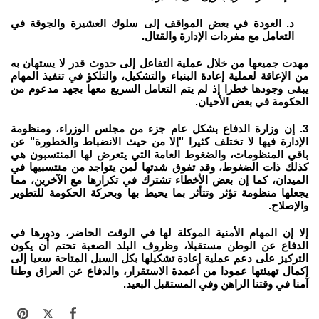
د. العودة في بعض المواقف إلى سلوك العشيرة والجوقة في
التعامل مع مفردات الإدارة والقتال.
مهدت جميعها من خلال عملية التفاعل إلى حدوث قدر لا يستهان به
من الإعاقة لعملية إعادة البنباء والتشكيل، والتلكؤ في تنفيذ المهام
يبقى وجودها خطرا إذ لم يتم التعامل السريع معها بجهد مدعوم من
الحكومة في بعض الأحيان.
3. إن وزارة الدفاع بشكل عام جزء من مجلس الوزراء، ومنظومة
الإدارة فيها لا تختلف كثيرا "إلا من حيث الانضباط والخطورة" عن
باقي المنظومات، والضغوط العامة التي يتعرض لها المنتسبون هي
كذلك ذات الضغوط، وقد تفوق شدتها لمن يتواجد من منتسبيها في
الميدان، كما إن بعض الأخطاء تشترك في تكرارها مع الآخرين، مما
يجعلها منظومة تؤثر وتتأثر بما يحيط بها وبحركة الحكومة للتطوير
والإصلاح.
إلا إن المهام الأمنية الموكلة لها في الوقت الحاضر، ودورها في
الدفاع عن الوطن مستقبلا، وظروف البلد الصعبة تحتم أن يكون
التركيز على دعم عملية إعادة تشكيلها بكل السبل المتاحة سعيا إلى
إكمال تهيئتها عمودا من أعمدة الاستقرار، والدفاع عن العراق وطنا
آمنا في وقتنا الراهن وفي المستقبل البعيد.