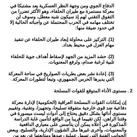
الدفاع الجوي ومن وجهة النظر العسكرية يعد مشتبكا في
معركة مستمرة مع طيران الحلفاء، وهو الأكثر تضررا من
التفوق التقني لهم إذ سيكون شبه معطل، وسوف لن
تختلف مهامه في الحرب المحتملة عن واجباته الحالية إلا
في حدود ضيقة منها:
(1). التركيز على محاولة إبعاد طيران الحلفاء عن تنفيذ
مهام العزل في محيط بغداد.
(2). حشد المزيد من الجهد لإسقاط أهداف جوية للحلفاء
تلبية لرغبة صدام، ولرفع المعنويات.
(3). إعادة نشر بعض بطريات الصواريخ في ساحة المعركة
التي يديرها الحرس الجمهوري، وتبعا لتطورات المعركة.
2 . مستوى الأداء المتوقع للقوات المسلحة
إن إمكانات القوات المسلحة العراقية (الحكومية) لإدارة معركة
دفاعية ضد قوى خارجية متفوقة تسليحا، وتجهيزا، وتقنية، وتقييم
مستوى أدائها بشكل دقيق يحتاج إلى أدوات ليست ميسورة في
وقتنا الراهن، لكن تقييما قريبا من الواقع لتأمين غاية الدراسة
المذكورة في أعلاه يمكن أن يتأسس على معياري الدافعية
والمعنويات، وأخرى غيرها مثل الشؤون الإدارية، والتسليح، وبعض
الجوانب الفنية التي تسهل عملية رصدها ومتابعتها عن بعد من