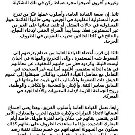
وغيرهم آخرون أصبحوا مجرد ضباط ركن في تلك التشكيلة.
ثانيا. إن صيغة القيادة العامة، وأسلوب عملها غيّرَ من تدرج
هرم المسئولية التقليدية في الجيش، وفي حالتها القائمة تعومْ
المسئولية في حالات الفشل، أو تلقى تبعاتها على الغير من
غير المسئولين فعلا، بينما يبدأ الصراع الخفي لإدعاء النجاح،
والنتائج في كلتا الحالتين تخريب للنفوس في الظروف
الحرجة.
ثالثا. إن قرب أعضاء القيادة العامة من صدام يعرضهم إلى
الضغوط شبه المستمرة ، وإلى التجريح والمهانة في أحيان
ليست قليلة، وكردود فعل من جانبهم للتخفيف عن معاناتهم
في هذه الحالة ستقمص أغلبهم أساليبه غير الصحيحة في
التعامل مع مفاصل القيادة الأدنى، وبالتالي سينقلوا إلى عموم
الجيش ذات الضغوط والأساليب التي غيبت تطبيقاتها في
السابق معايير الثقة، والإيثار، والتضحية، والتكافل، والوطنية،
وروح الجماعة اللازمة لإدامة المعنويات والأداء الجيد في
المعركة.
رابعا. تعمل القيادة العامة بأسلوب الفريق، وهذا يعني اجتماع
أعضائها لاتخاذ القرارات ولإدارة شئون الحرب والمعارك، الأمر
الذي يقتضي بقائهم في مكان واحد لفترة طويلة، خاصة أيام
المعارك الشديدة، وإذا ما ساعدت الظروف على بقائهم كذلك
سيكون من السهولة استهدافهم من خصم يمتلك تقنية رصد
وحرب إلكترونية متقدمة، وخسارتهم جميعا بضربة واحدة