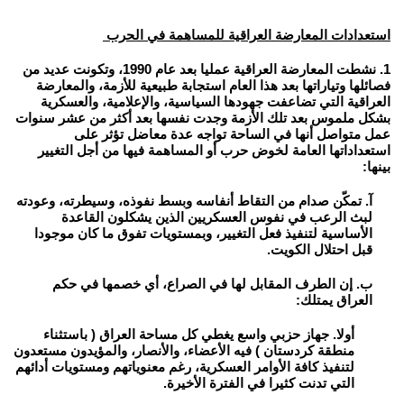
استعدادات المعارضة العراقية للمساهمة في الحرب
1. نشطت المعارضة العراقية عمليا بعد عام 1990، وتكونت عديد من
فصائلها وتياراتها بعد هذا العام استجابة طبيعية للأزمة، والمعارضة
العراقية التي تضاعفت جهودها السياسية، والإعلامية، والعسكرية
بشكل ملموس بعد تلك الأزمة وجدت نفسها بعد أكثر من عشر سنوات
عمل متواصل أنها في الساحة تواجه عدة معاضل تؤثر على
استعداداتها العامة لخوض حرب أو المساهمة فيها من أجل التغيير
بينها:
آ. تمكّن صدام من التقاط أنفاسه وبسط نفوذه، وسيطرته، وعودته
لبث الرعب في نفوس العسكريين الذين يشكلون القاعدة
الأساسية لتنفيذ فعل التغيير، وبمستويات تفوق ما كان موجودا
قبل احتلال الكويت.
ب. إن الطرف المقابل لها في الصراع، أي خصمها في حكم
العراق يمتلك:
أولا. جهاز حزبي واسع يغطي كل مساحة العراق ( باستثناء
منطقة كردستان ) فيه الأعضاء، والأنصار، والمؤيدون مستعدون
لتنفيذ كافة الأوامر العسكرية، رغم معنوياتهم ومستويات أدائهم
التي تدنت كثيرا في الفترة الأخيرة.