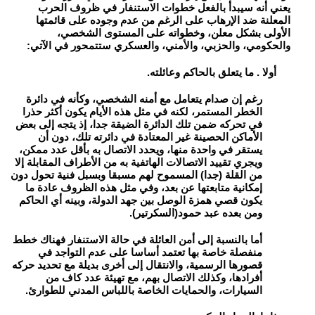
يعني أنه سيبدأ بالفعل خطوات الاستنفار في ظروف الحرب
المعلنة ضد الإرهاب على الرغم من عدم وجوده على قائمتها
الأولى بشكل معلن، وخطواته على المستوى الشخصي،
والحكومي، والحزبي، والأمني، والعسكري ستتمحور في الآتي:
أولا . ما يتعلق بالحاكم وعائلته.
رغم إن صدام يتعامل مع أمنه الشخصي، وكأنه في دائرة
الخطر المستمر، لكنه في مثل هذه الأيام يكون أكثر حذرا
في تحركه ضمن تلك الدائرة الضيقة جدا، إذ يتجه إلى بعض
الأماكن الحصينة غير المعتادة في دائرته تلك، دون أن
يستقر في واحدة منها، ويحدد الاتصال به بأقل عدد ممكن،
ويجري تقييد الاتصالات الهاتفية به من الأطراف المقابلة إلا
من القلة (جدا) المسموح لهم مسبقا وبسبل فنية تحول دون
إمكانية متابعتها عن بعد، وفي مثل هذه الظروف عادة ما
يكون قصي همزة الوصل بين جهد الدولة، وبينه أي الحاكم
ومن بعده عبد حمود(السكرتير).
أما بالنسبة إلى أمن العائلة في حالة الاستنفار فهناك خطط
منفصلة خاصة بها تعتمد أساسا على عدم التواجد في
قصورها الرسمية، والانتقال إلى أخرى بديلة مع تحديد حركه
أفرادها، وكذلك الاتصال بهم، مع تهيئة عدد كاف من
السيارات، والحمايات الخاصة باللباس المدني للطوارئ.