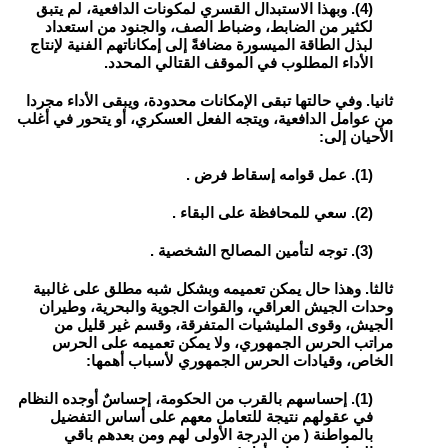
(4). وبهذا الاستبدال القسري لمكونات الدافعية، لم يتبق
لكثير من الضابط، وضباط الصف، والجنود من استعداد
لبذل الطاقة الميسورة مضافةً إلى إمكاناتهم الفنية لإنتاج
الأداء المطلوب في الموقف القتالي المحدد.
ثانيا. وفي حالتها تبقى الإمكانات محدودة، ويبقى الأداء مجردا
من عوامل الدافعية، ويتجه الفعل العسكري، أو يتحور في أغلب
الأحيان إلى:
(1). عمل قوامه إسقاط فرض .
(2). سعي للمحافظة على البقاء .
(3). توجه لتأمين المصالح الشخصية .
ثالثا. وهذا حال يمكن تعميمه وبشكل شبه مطلق على غالبية
وحدات الجيش العراقي، والقوات الجوية والبحرية، وطيران
الجيش، وقوى المليشيات المتفرقة، وقسم غير قليل من
مراتب الحرس الجمهوري، ولا يمكن تعميمه على الحرس
الخاص، وقيادات الحرس الجمهوري لأسباب أهمها:
(1). إحساسهم بالقرب من الحكومة، إحساسٌ أوجده النظام
في عقولهم نتيجة للتعامل معهم على أساس التفضيل
بالمواطنة ( من الدرجة الأولى لهم ومن بعدهم باقي