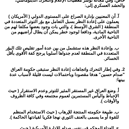
خاص، وفي مجاله تؤشر معطيات الإعلام والتحرك الدبلوماسي،
والحشد العسكري إلى:
آ. أن المعنيين بإدارة الصراع على المستوى الدولي ( الأمريكان )
يعملون على إعادة النظر بسبل التعامل مع بؤر التوتر المتعددة في
المنطقة ( الشرق الأوسط )، والتي بات وجود بعضها مكلفا لهم من
الناحية المادية، ودافعا لوجود خطر يمكن أن يطال أراضيهم من
الناحية الأخرى.
ب. وإعادة النظر هذه ستشمل من بين عدة أمور تقليص تلك البؤر
المتعددة في المنطقة لعدم جدواها أسلوبا يرجح كفة الأقوى بأقل
الخسائر.
2. وفي إطار التحرك واتجاهات إعادة النظر ستبقى حكومة العراق
"صدام حسين" هدفا مقصودا وباحتمالات ليست قليلة لأسباب عدة
بينها:
أ. وضع العراق غير المستقر المثير للتوتر وعدم الاستقرار ( حيث
الإحباط واليأس المستمرين لعموم مجتمعه وفي كافة الظروف
والأوقات ).
ب. طبيعة حكومته المنتجة للإرهاب ( حيث الاستخدام المنظم
للقوة أو ما يسمى بالعنف الثوري نهجا فكريا لقيادتها الحاكمة ).
ج. العداء المحكم في نفس صدام للإدارة الأمريكية ( حيث