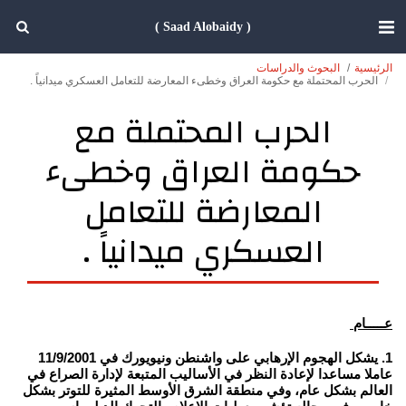
( Saad Alobaidy )
الرئيسية
البحوث والدراسات
الحرب المحتملة مع حكومة العراق وخطىء المعارضة للتعامل العسكري ميدانياً .
الحرب المحتملة مع
حكومة العراق وخطىء
المعارضة للتعامل
العسكري ميدانياً .
عـــــام
1. يشكل الهجوم الإرهابي على واشنطن ونيويورك في 11/9/2001
عاملا مساعدا لإعادة النظر في الأساليب المتبعة لإدارة الصراع في
العالم بشكل عام، وفي منطقة الشرق الأوسط المثيرة للتوتر بشكل