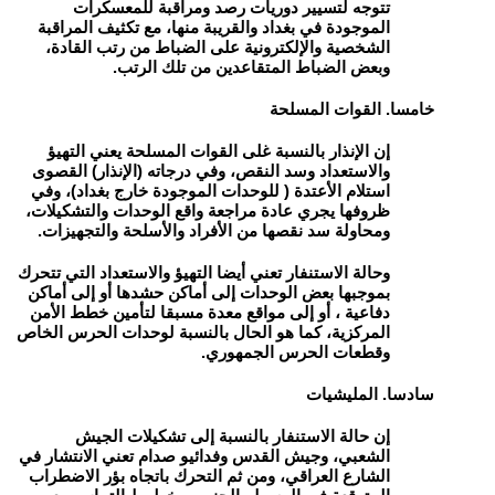
تتوجه لتسيير دوريات رصد ومراقبة للمعسكرات
الموجودة في بغداد والقريبة منها، مع تكثيف المراقبة
الشخصية والإلكترونية على الضباط من رتب القادة،
وبعض الضباط المتقاعدين من تلك الرتب.
خامسا. القوات المسلحة
إن الإنذار بالنسبة غلى القوات المسلحة يعني التهيؤ
والاستعداد وسد النقص، وفي درجاته (الإنذار) القصوى
استلام الأعتدة ( للوحدات الموجودة خارج بغداد)، وفي
ظروفها يجري عادة مراجعة واقع الوحدات والتشكيلات،
ومحاولة سد نقصها من الأفراد والأسلحة والتجهيزات.
وحالة الاستنفار تعني أيضا التهيؤ والاستعداد التي تتحرك
بموجبها بعض الوحدات إلى أماكن حشدها أو إلى أماكن
دفاعية ، أو إلى مواقع معدة مسبقا لتأمين خطط الأمن
المركزية، كما هو الحال بالنسبة لوحدات الحرس الخاص
وقطعات الحرس الجمهوري.
سادسا. المليشيات
إن حالة الاستنفار بالنسبة إلى تشكيلات الجيش
الشعبي، وجيش القدس وفدائيو صدام تعني الانتشار في
الشارع العراقي، ومن ثم التحرك باتجاه بؤر الاضطراب