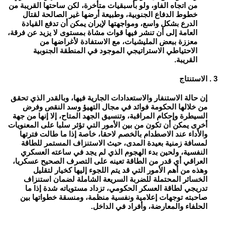
من اتجاه الفاو، ولو بأسبقيات متأخرة، لكن ساحتها القريبة من
خطوط الدفاع الجنوبية، وطبيعة أرضها غير الصالحة لقتال
الدرع بشكل واسع، ومواجهتها لإيران يمكن أن تدفع القيادة
العامة إلى أن تنشر فيها قوات مشاة بمستوى لا يزيد عن فرقة،
معززة ببعض المليشيات، مع الاستفادة لأغراضها من
الاحتياطي الاستراتيجي الموجود في المنطقة الجنوبية
القريبة.
3 . الاستنتاج
إن حالة الاستنفار والاستعدادات الجارية فيها، وبالقدر الذي تحقق
من خلالها الحكومة فوائد في مجال التهيؤ وسد النقص وفرض
السيطرة وإحكام المراقبة، وتنسيق الجهد المتاح، إلا إنها من جهة
أخرى يمكن أن تكون من بين الأمور التي تؤثر سلبا على المعنويات
والأداء عند الاصطدام بالخصم لاحقا، خاصة إذا ما طالت فترتها
لمسافة زمنية بعيدة المدى، حيث الاستنزاف المستمر للطاقة
النفسية، ولحين بدء الهجوم الذي لم يجد في ساعته العسكري
العراقي أي قدر من الطاقة تعينه على التصرف الصحيح عسكريا،
وهذه من أهم الأمور التي قد يتم اللجوء إليها كخيار لتقليل
الخسائر المحتملة للضربة السريعة الشاملة لضمان استنزاف
تدريجي لطاقة العسكر الحكومي، تزداد مستوياته شدة إذا ما
صاحبته توجهات إعلامية ونفسية منظمة، ومنسقة خطواتها بين
الحلفاء والمعارضة، وأفراد في الداخل.