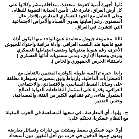
ثانيا. أجهزة أمنية كفوءة، متعددة، متداخلة ينتشر وكلائها على
كل أرض العراق، قادرة على تأمين الحماية التعبوية للنظام،
وعلى التعامل مع الجهد العسكري المعارض بإقتدار عال
المستوى، رغم إصابتها بعدوى الفساد والأمراض الاجتماعية
التي انتشرت في العراق.
ثالثا. مجموعة جيوش متعامدة عبئ الواحد منها ليكون أداة
قمع قاسية ضد الشعب العراقي، وأداة مراقبة واحتواء للجيوش
الأخرى، رغم هبوط معنوياتها وضعف انضباطها العسكري
وتردي وضعها الإداري، وتدني مستويات أدائها العسكري (
باستثناء الحرس الجمهوري والخاص ).
رابعا. خبرة تراكمية طويلة لكوادره المعنيين بالتعامل مع
الاضطرابات الداخلية، وارتباط وثيق بمصيره، وسيطرة مطلقة
على وسائل الضبط السياسي، والاقتصادي، والاجتماعي
العراقي، وقدرة على استثمار التقاطعات الدولية لصالح
استمرار بقاءه، رغم فقدانهم الكثير من الثقة، والمصداقية،
وحسن التقدير.
ج . وإنها ـ أي المعارضة ـ في سعيها للمساهمة في الحرب المقبلة
مع النظام عسكريا، تحتكم على:
أولا. جهد عسكري بسيط ومشتت بين تيارات وفصائل معارضة
يودون جميعا الدخول في حرب من أجل التغيير، دون أستعداد