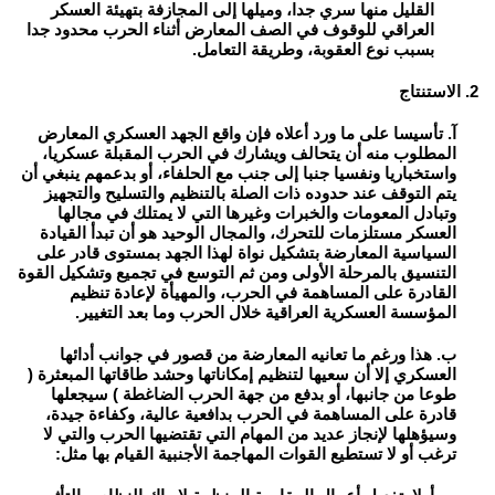
القليل منها سري جدا، وميلها إلى المجازفة بتهيئة العسكر
العراقي للوقوف في الصف المعارض أثناء الحرب محدود جدا
بسبب نوع العقوبة، وطريقة التعامل.
2. الاستنتاج
آ. تأسيسا على ما ورد أعلاه فإن واقع الجهد العسكري المعارض
المطلوب منه أن يتحالف ويشارك في الحرب المقبلة عسكريا،
واستخباريا ونفسيا جنبا إلى جنب مع الحلفاء، أو بدعمهم ينبغي أن
يتم التوقف عند حدوده ذات الصلة بالتنظيم والتسليح والتجهيز
وتبادل المعومات والخبرات وغيرها التي لا يمتلك في مجالها
العسكر مستلزمات للتحرك، والمجال الوحيد هو أن تبدأ القيادة
السياسية المعارضة بتشكيل نواة لهذا الجهد بمستوى قادر على
التنسيق بالمرحلة الأولى ومن ثم التوسع في تجميع وتشكيل القوة
القادرة على المساهمة في الحرب، والمهيأة لإعادة تنظيم
المؤسسة العسكرية العراقية خلال الحرب وما بعد التغيير.
ب. هذا ورغم ما تعانيه المعارضة من قصور في جوانب أدائها
العسكري إلا أن سعيها لتنظيم إمكاناتها وحشد طاقاتها المبعثرة (
طوعا من جانبها، أو بدفع من جهة الحرب الضاغطة ) سيجعلها
قادرة على المساهمة في الحرب بدافعية عالية، وكفاءة جيدة،
وسيؤهلها لإنجاز عديد من المهام التي تقتضيها الحرب والتي لا
ترغب أو لا تستطيع القوات المهاجمة الأجنبية القيام بها مثل: