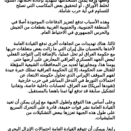
واقعها ورقة يمكن استخدامها للتهديد بإعادة احتلالها، أسلوبا
لخلط الأوراق ، أو لتحقيق بعض المكاسب التي تصلح
للتساوم في أية حرب شاملة.
وهذه الأسباب تدفع لتعزيز الدفاعات الموجودة أصلا في
المنطقة الجنوبية، والجنوبية الغربية بقطعات من الجيش
والحرس الجمهوري في الاحتياط العام.
ثالثا. هناك تهديدات من اتجاهات أخرى تدفع القيادة العامة
لأخذها بالحسبان مثل إيران التي ما زالت بعض متعلقات حربها
مع حكومة العراق لم تحل عمليا، بالإضافة إلى التواجد الفعلي
لبعض الجهد العسكري العراقي المعارض على أرضها حتى
يومنا هذا، ومجاورتها لعديد من المحافظات الشيعية المؤهلة
للقتال ضد الحكومة، إلا إن الحكومة العراقية تمتلك خبرة جيدة
لفهم الموقف الإيراني الذي تحاول حكومته الابتعاد عن
احتمالات التورط في التدخل المباشر في حرب خارجية
(تقودها أمريكا) ضد العراق، لحسابات داخلية خاصة، وتفاديا
لتشكيل سابقة قد تدفع لها ثمنا باهضا بالمستقبل.
وعلى أساس هذا التوقع ولطول الجبهة مع إيران يمكن أن تعيد
القيادة العامة نشر قوات خفيفة، قادرة على التحرك السريع
على طول هذه الجبهة تعززها ببعض التشكيلات من
المليشيات.
رابعا. ويمكن أن تتوقع القيادة العامة احتمالات الإنزال البحري