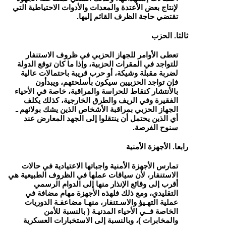
لإنتاج بعض الأعتدة والمعدات والأدوات الاحتياطية التي
تقتضي حاجة الظرف القائم إليها.
ثالثا. الحزب
تعطى الأوامر للجهاز الحزبي في ظروف الاستنفار
للتواجد في المقرات الحزبية، وإذا ما كان توقع الدولة
لضربة مقبلة وشيكة، أو حرب قريبة باحتمالات عالية
فإن تواجد الحزبيين سيكون بأسلحتهم، ويبدأون
بالأنتشار كنقاط للحراسة والمراقبة، خاصة في الأحياء
الفقيرة وفي الريف والطرق الخارجية، كذلك يكلف
الجهاز الحزبي بمراقبة الأشخاص الذين يشك بولائهم ـ
أي الذين يحتمل أن ينتقلوا إلى الجهد المعارض عند
سنوح الفرصة.
رابعا. الأجهزة الأمنية
تمارس الأجهزة الأمنية واجباتها الاعتيادية في حالات
الاستنفار، لأن سياقات عملها في الظروف الطبيعية هي
أقرب إلى وقائع الإنذار منها إلى الدوام الرسمي
التقليدي، ومع ذلك فلهذه الأجهزة مهام مضافة في
عملية التهـيؤ والاسـتنفار، منهـا مضاعفـة الدوريات
الخاصة فــي الأحياء المدنيـة ( بالنسبة للأمن
والمخابرات )، وبالنسبة إلى الاستخبارات العسكرية