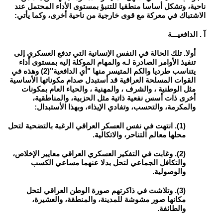
ناحية، وتشكل أساسا منطقيا للتنبؤ بمستوى الأداء المحتمل عند
الاشتباك في معركة مع قوى خارجية من ناحية أخرى، وكما يأتي:
آ . الدافعيـــة
أولا. تلك الحالة في النفس الإنسانية التي تدفع العسكري إلى
تنفيذ الأوامر الصادرة لـه والمهام الموكلة إليه بمستوى أداء
يتناسب طرديا والكم المتيسر منها "أي الدافعية"(2) وهذه في
القوات المسلحة العراقية قد أستبدل صدام مكوناتها الأساسية
مثل الوطنية ، والشرف ، والمهنية ، والحياء العام بمكونات
أخرى ذات أسس نفعية ذاتية مثل الحزبية، والمناطقية،
والمكرمة، والتحسب، وتفادي الإيذاء، وبهذا الأستبدال:
(1). انتهت في نفس العسكر العراقي الرغبة بالتضحية لتحل
محلها معالم التناحر، والاتكالية.
(2). وغابت في التفكير العسكري العراقي معايير الإخلاص،
والتكافل الجماعي لتحل بدلا عنهما مساعي الكسب
والوصولية.
(3). وتلاشت في ذاكرتهم صورة الوطن العراقي لتحل
مكانها صور مشوشة للمدينة، والمنطقة، والعشيرة،
والطائفة.