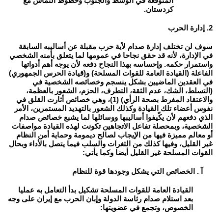
المتوقعة في الوسط والجنوب وخطوط التماس مع
كردستان.
2. إدارة الحرب
سوف لن تختلف إدارة صدام لأية حرب مقبلة عن أساليبه السابقة
في الإدارة، لأنه قد حقق نجاحا في عمومها لما يتعلق بأمنه الشخصي
واستمرار حكمه. وإحساسه بهذا النجاح دفعه لأن يوجه أهم أدواتها
الفاعلة (القيادة العامة للقوات المسلحة) و(قيادة الحرس الجمهوري)
في العقدين الماضيين بشكل ينسجم وخصائصه الشخصية في
(التسلط، الشك، عدم الثقة، التطرف، الحزم، الشعور بالعظمة،
والاعتقاد المفرط بصحة الرأي) (1)، وهي خصائص أثارت القلق في
نفوس أعضاء تلك القيادة وكذلك الشعور بالتهديد المستمرين، الأمر
الذي دفعهم لأن يكّيفوا أساليبها ووسائلها لما يشبع خصائص صدام
الشخصية، وبمحصلة تفاعل الاتجاهين تكونت لهذه القيادة مواصفات
أو معالم مميزة فيها من الإيجاب لصالح ديمومة وحماية أمن النظام
غير القليل، وفيها كذلك من الثغرات والسلب فيما يتصل بالأداء وبحال
القوات المسلحة غير القليل أيضا وكما يأتي:
آ . الخصائص التي يشكل وجودها قوة للنظام
القيادة العامة للقوات المسلحة تشكيل بدأ التعامل به عمليا
بعد استلام صدام رئاسة الدولة وإبان الحرب مع إيران على وجه
الخصوص، وتجمع في عضويتها: