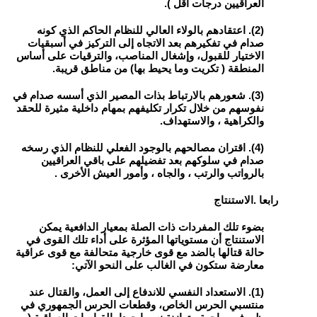
العراقيين درجات أقل ).
(2). اعتقادهم بالولاء العالي للنظام الحاكم الذي كونه
صدام في تفكيرهم بعد الاتجاه إلى التركيز في أسبقيات
الاختيار للقبول، وإشغال المناصب، والترقيات على أساس
المنطقة ( تكريت وما يحيط بها) من مناطق قريبة.
(3). شعورهم بالارتباط بذات المصير الذي أسسه صدام في
نفوسهم من خلال تكرار تكليفهم بمهام داخلية مثيرة للحقد
والكراهية ، والاستهداف.
(4). اقتران مصالحهم بالوجود الفعلي للنظام الذي رسخه
صدام في سلوكهم بعد تفضيلهم على باقي العراقيين
بالرواتب والرتب ، والجاه ، وأمور العيش الأخرى .
رابعا .الاستنتاج
بضوء تلك المفردات ذات الصلة بمعيار الدافعية يمكن
الاستنتاج أن مستوياتها المؤثرة على أداء تلك القوى في
حالة قتالها بالضد مع قوى خارجية متحالفة مع قوى عراقية
معارضة ستكون في الغالب على النحو الآتي:
(1). الاستعداد النفسي للاندفاع إلى العمل، والقتال عند
منتسبي الحرس الخاص، وقطعات الحرس الجمهوري في