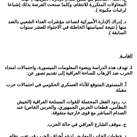
المحاولات المتكررة للانتقام، وكلما سنحت الفرصة بذلك إشباعا
لرغبات مكبوتة ).
د. إدراك الإدارة الأميركية لتصاعد مؤشرات العداء الشعبي بالضد
منها ( نتيجة لسياستها الخاطئة في الاحتواء للعشر سنوات
السابقة ).
الغايــة
1. تهدف هذه الدراسة وبضوء المعلومات الميسورة، واحتمالات امتداد
الحرب ضد الإرهاب للساحة العراقية إلى تقديم تصور عن:
آ. المستوى المتوقع للأداء العسكري الحكومي في احتمالات حرب
مقبلة.
ب. ردود الفعل المحتملة للقوات المسلحة العراقية (الجيش
النظامي، قطعات الحرس الجمهوري، والحرس الخاص) عند
الصدام المباشر مع قوى خارجية متفوقة.
ج. موقف الشارع العراقي في حالة الحرب.
د. خطوات الجانب المعارض لدعم أهداف الحرب في تغيير نظام