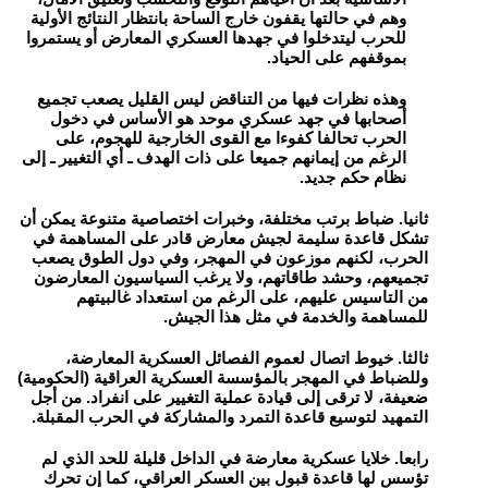
وهم في حالتها يقفون خارج الساحة بانتظار النتائج الأولية
للحرب ليتدخلوا في جهدها العسكري المعارض أو يستمروا
بموقفهم على الحياد.
وهذه نظرات فيها من التناقض ليس القليل يصعب تجميع
أصحابها في جهد عسكري موحد هو الأساس في دخول
الحرب تحالفا كفوءا مع القوى الخارجية للهجوم، على
الرغم من إيمانهم جميعا على ذات الهدف ـ أي التغيير ـ إلى
نظام حكم جديد.
ثانيا. ضباط برتب مختلفة، وخبرات اختصاصية متنوعة يمكن أن
تشكل قاعدة سليمة لجيش معارض قادر على المساهمة في
الحرب، لكنهم موزعون في المهجر، وفي دول الطوق يصعب
تجميعهم، وحشد طاقاتهم، ولا يرغب السياسيون المعارضون
من التاسيس عليهم، على الرغم من استعداد غالبيتهم
للمساهمة والخدمة في مثل هذا الجيش.
ثالثا. خيوط اتصال لعموم الفصائل العسكرية المعارضة،
وللضباط في المهجر بالمؤسسة العسكرية العراقية (الحكومية)
ضعيفة، لا ترقى إلى قيادة عملية التغيير على انفراد. من أجل
التمهيد لتوسيع قاعدة التمرد والمشاركة في الحرب المقبلة.
رابعا. خلايا عسكرية معارضة في الداخل قليلة للحد الذي لم
تؤسس لها قاعدة قبول بين العسكر العراقي، كما إن تحرك