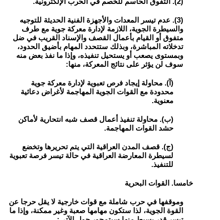
(2). التفوق الحاسم للخصم في الحرب الإلكترونية.
(3). عدم تيسر المعدات والأجهزة الفنية الحديثة للتوجيه
والسيطرة الجوية، اللازمة لإدارة معركة جوية مع طرف
متفوق أو القيام بأعمال القصف والإسناد القريب في ضل
تدخلاته المباشرة، وبذلك ستتحدد المهام بأضيق الحدود،
وبمستوى يصعب أو يستحيل تنفيذه، وإذا ما نفذ بعض منه
سوف لن يؤثر على نتائج المعركة، منها:
(آ). محاولة إيجاد فرص تعبوية لإدارة معركة جوية
محدودة مع القوات الجوية المهاجمة لأغراض دعائية
معنوية.
(ب). محاولة تنفيذ أعمال قصف شبه انتحارية لأماكن
حشد القوات المهاجمة.
(ج). قصف المدن العراقية التي يتم تحريرها وتخضع
لسيطرة المعارضة العراقية في حالة تيسر فرصة تعبوية
للتنفيذ.
خامسا. القوات البحرية
وموقفها في حرب شاملة مع قوات خارجية لا يقل حرجا عن
القوة الجوية، لذا ستكون مهامها صعبة وغير ممكنة، وإذا ما
تيسر قدر بسيط منها سيتمحور حول الآتي: