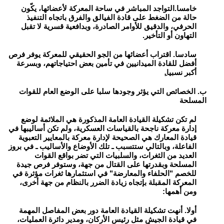
خامسا.التواجد المباشر في ساحة المعركة لأعضائها، يكّون
حالة من الضغط على قادة الفيالق والفرق باتجاه التنفيذ
الحرفي، والدقيق للأوامر الصادرة، وبدافعية قسرية لا تقبل
التهاون أو التأخير.
سادسا. اقتراب أعضائها من الجو الحقيقي للمعركة يوفر فرص
أفضل للقادة الميدانيين في تأمين بعض احتياجاتهم، وبسرعة
أكبر نسبيا.ِ
ب. الخصائص التي يؤثر وجودها سلبا على الوضع العام للقوات
المسلحة
لم تكن تشكيلة القيادة العامة المذكورة هي الملائمة لوضع
إدارة معركة ناجحة بالقياسات العسكرية، ولم تكن أساليبها في
قيادة المعارك هي الصحيحة لإدارة معركة بالمعايير التعبوية
الفاعلة، وبالتالي ستتسبب ـ تلك الأوضاع والأساليب ـ في بروز
العديد من الثغرات، والسلبيات التي تضر بواقع القوات
المسلحة وبقدرتها على القتال من جهة، وستوفر فرص جيدة
للخصم "الحلفاء والمعارضة" في استثمارها ثغرات مؤثرة في
المعركة المقبلة بإتجاه زيادة الضرر بالنظام من جهة أخرى،
ومن أهمها:
أولا. أنهت تشكيلة القيادة العامة دور بعض المفاصل المهمة
في قيادة الجيش مثل رئيس الأركان، ومدير دائرة العمليات،