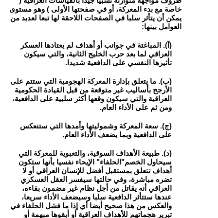
ظروف مواجهة متوازنة نسبيا جيدا بالقياسات العراقية (
خاصة مع بدء المعركة، أو في صفحتها الأولى ) وهو مستوى
يمكن أن يتأثر سلبا في الصفحات اللاحقة لها تبعا لعديد من
العوامل بينها:
(آ). المباغتة في جوانب أو أهداف لم يعتادها العسكر
العراقي لما بعد حرب الخليج الثانية، والتي سيكون
تأثيرها النفسي على الدافعية شديدا.
(ب). ما يتعلق بإدارة المعركة الهجومية التي ستتم على
الأرجح بأساليب غير متوقعة من قبل القيادة الحكومية
العراقية والتي سيكون وقعها أكثر سلبية على الدافعية،
ومن ثم على الأداء العام.
(ج). سعة المعركة وشموليتها وأمدها التي ستنعكس
على الدافعية وبما يضعف الأداء العام.
(د). طبيعة الأهداف السوقية، والتعبوية للمعركة التي
سيحاول الخصم"الحلفاء" الإيحاء نفسيا بأنها ستكون
أهداف تتعلق بمستقبل أفضل للإنسان العراقي أو لا
تضره مباشرة، وفي حالتها سيفسر العقل العسكري
العراقي أنه يقاتل من أجل نظام غير مضمون بقاءه،
عندها ستتأثر الدافعية سلبا وسيضعف الأداء سريعا،
والعكس من هذا صحيح أيضا أي إذا ما فشل الحلفاء في
تبرير هجماتهم للأهداف العراقية أو أبقوها مبهمة أو