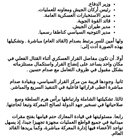
وزير الدفاع
.
رئيس أركان الجيش ومعاونه للعمليات
.
مدير الاستخبارات العسكرية العامة
.
قائد القوة الجوية
.
مدير طيران الجيش
.
مدير التوجيه السياسي كناطقا رسميا
.
ولها أمين للسر يرتبط بصدام (القائد العام) مباشرة . وتشكيلها
بهذه الصورة أدت إلى:
أولا. أن تكون مفاصل القرار العسكري أثناء القتال الفعلي في
مكان واحد يساعد على إنضاج القرار واستكمال مستلزماته
بشكل مقبول في ظروف التعامل مع صدام حسين .
ثانيا. وجودها قريبة من مركز القرار السياسي، وبقيادة صدام
مباشرة أعطى قراراتها فاعلية في التنفيذ السريع والمباشر.
ثالثا. تشكيلتها الشاملة وارتباطها برأس هرم السلطة وسع
صلاحياتها في تسخير جهد الدولة لصالح المعركة وتبعا لحاجتها.
رابعا. مسئوليتها في قيادة المعارك حتم قيامها بفتح مقرات
ميدانية في جميع قواطع العمليات مجهزة تجهيزا جيدا، إذ يسهل
تواجد الأعضاء فيها إدارة المعركة مباشرة، وكما يريدها القائد
العاام.