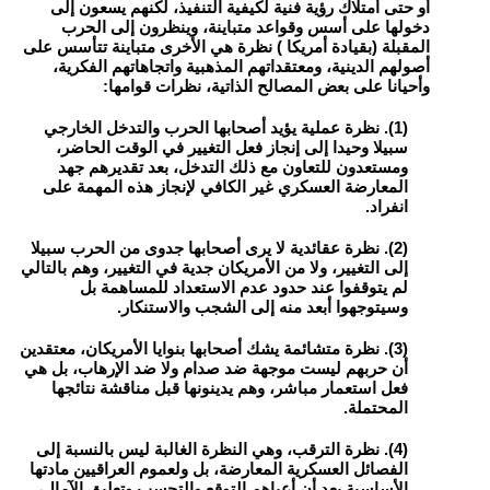
أو حتى أمتلاك رؤية فنية لكيفية التنفيذ، لكنهم يسعون إلى
دخولها على أسس وقواعد متباينة، وينظرون إلى الحرب
المقبلة (بقيادة أمريكا ) نظرة هي الأخرى متباينة تتأسس على
أصولهم الدينية، ومعتقداتهم المذهبية واتجاهاتهم الفكرية،
وأحيانا على بعض المصالح الذاتية، نظرات قوامها:
(1). نظرة عملية يؤيد أصحابها الحرب والتدخل الخارجي
سبيلا وحيدا إلى إنجاز فعل التغيير في الوقت الحاضر،
ومستعدون للتعاون مع ذلك التدخل، بعد تقديرهم جهد
المعارضة العسكري غير الكافي لإنجاز هذه المهمة على
انفراد.
(2). نظرة عقائدية لا يرى أصحابها جدوى من الحرب سبيلا
إلى التغيير، ولا من الأمريكان جدية في التغيير، وهم بالتالي
لم يتوقفوا عند حدود عدم الاستعداد للمساهمة بل
وسيتوجهوا أبعد منه إلى الشجب والاستنكار.
(3). نظرة متشائمة يشك أصحابها بنوايا الأمريكان، معتقدين
أن حربهم ليست موجهة ضد صدام ولا ضد الإرهاب، بل هي
فعل استعمار مباشر، وهم يدينونها قبل مناقشة نتائجها
المحتملة.
(4). نظرة الترقب، وهي النظرة الغالبة ليس بالنسبة إلى
الفصائل العسكرية المعارضة، بل ولعموم العراقيين مادتها
الأساسية بعد أن أعياهم التوقع والتحسب وتعليق الآمال،