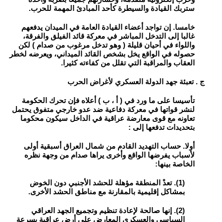
ستربك القيادة والسيطرة كأحد المبادئ المهمة للحرب.
خامسا. إن تواجد أعضاء القيادة العامة في الميدان يدفعهم
غالبا إلى التدخل المباشر في معركة قائد الفيلق والفرقة،
واللواء في أحيان قليلة ( وهو تدخل مرغوب من صدام ) لكن
حصوله في الواقع يخل بشخص القائد الميداني، ويعرضه لخطر
العقاب والمراقبة التي تقلل من كفاءته كثيرا.
ج . تعبئة جهد الدولة العسكري لأغراض الحرب
تأسيسا على ما ورد في ( أ ، ب ) أعلاه فإن تحرك الحكومة
لنشر قواتها في معركة دفاعية ضد عدو خارجي متفوق يحتمل
تعاونه مع قوى معارضة عراقية في الداخل سيكون محكوما
بتحديدات تدفعها إلى :
أولا. حساب التهديد القادم من شمال العراق أسبقية أولى
لأسباب يفرضها الواقع وأخرى يراها صدام من وجهة نظره
الخاصة بينها:
(1). تعدْ المنطقة مؤهلة للحشد الأجنبي دون الخوض
بمشاكل إقليمية بالمقارنة مع مناطق الحشد الأخرى.
(2). إنها صالحة لإعادة تنظيم وتجميع الجهد العراقي
السياسي والعسكري المعارض على أرض عراقية بسرعة