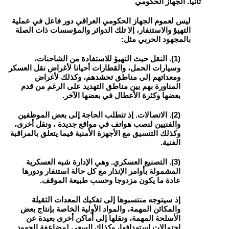
ثانيا. الجهاز الحكومي
ليس لعموم الجهاز الحكومي العراقي دور فاعل في عملية
التهيؤ والاستنفار، إلا تلك الدوائر والمؤسسات ذات الصلة
بالمجهود الحربي مثل:
(1). النقل حيث التهيؤ للاستفادة من الشاحنات،
وسيارات الحمل، والقطارات أحيانا لأغراض نقل العسكر
ومعداتهم إلى مناطق تحشدهم، وكذلك لأغراض
المناورة بهم بين مناطق التهديد على الرغم من قدم
بعضها وكثرة الأعطال في بعضها الآخر.
(2). الاتصالات. إذ تتطلب الحاجة إلى بعض الموظفين
والفنيين لنصب هواتف في مواقع جديدة ، ونقل أخرى،
وكذلك التنسيق مع الأجهزة الأمنية فيما يتعلق بالمراقبة
الفنية.
(3). التصنيع العسكري. وهي الإدارة شبه العسكرية
المشمولة بأوامر الإنذار مع كل حالة استنفار ودورها
عادة ما يكون مزدوجا وحسب طبيعة الموقف.
إذ سيتوجه منتسبوها إلى تفكيك المعدات الثقيلة
والمكائن المهمة، والمواد الأولية الخاصة بإنتاج بعض
الأسلحة المهمة، ونقلها إلى أماكن أخرى بعيدة عن
احتمالات إستهدافها، وكذلك السعي لمضاعفة الجهود