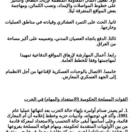
أولا. تفعيل أعمال المقاومة المنظمة لإرباك النظام، والتأثير
على خطوط المواصلات والإمداد، ونصب الكمائن، ومهاجمة
بعض المواقع المتفرقة ليلا.
ثانيا. الحث على التمرد العشائري وقيادته في مناطق العمليات
وخارجها.
ثالثا. الدفع باتجاه العصيان المدني، وتعميمه على أكبر مساحة
من العراق.
رابعا. أعمال المهارشة لإرهاق المواقع الدفاعية تمهيدا
لمهاجمتها وفقا للخطط العامة.
خامسا. الاتصال بالوحدات العسكرية لإقناعها من أجل الانظمام
إلى الجهد العسكري المعارض.
القوات المسلحة الحكومية (الاستعداد والمهام) في الحرب
1. لم يصدر صدام أوامره بإنهاء حالة الحرب بعد انتهائها عمليا عام
1991، وأكد في توجيهاته، وأدبيات حزبه وخطط إعلامه أن أم المعارك
قائمة، وعلى أساسها أبقى حالة التحسب والاستعداد لمعركة قادمة
من بين الأولويات المتقدمة لحكومته. ومهام قواته المسلحة بفروعها
المختلفة واستعداداتها لخوض معركة دفاعية مع طرف خارجي متفوق