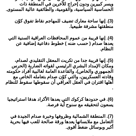
ويسر كبيرين ودون إحراج للآخرين في المنطقة ذات
الحساسية السياسية، والقومية، والطائفية عالية المستوى.
(3). إنها ساحة معارك تضيف للمهاجم نقاط تفوق كوّن
منطقتها مشرفة طبيعيا.
(4). إنها قريبة من عموم المحافظات العراقية السنية التي
يعدها صدام ( حسب ضنه ) خطوط دفاعية إضافية عن
النظام.
(5). إنها قريبة جدا من تكريت المعقل التقليدي لصدام،
ومكان الإمداد البشري الرئيسي لقواته الضاربة (الحرس
الجمهوري والخاص)، والقاعدة العامة لغالبية أفراد حكومته
وقادته العسكريين، والتي كوّن صدام بتعامله الخاص مع
أهلها اقتران في العقل العراقي أن سقوطها سقوط للنظام
.
(6). في حدودها كركوك التي يعدها الأكراد هدفا استراتيجيا
يسعون لتحقيقه مع سنوح أية فرصة.
(7). المنطقة الشمالية وظروفها وخبرة صدام الجيدة في
التعامل مع ملابساتها يعدها ورقة صالحة للعب فيها بحرية
أكبر وبوسائل ضغط أقوى.