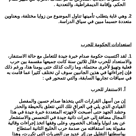
الحكم، وإقامة الديمقراطية، والتعددية .
2. وهي غاية يتطلب تأمينها تناول الموضوع من زوايا مختلفة، وبعناوين
متعددة حسبما مبين في سياق الدراسة.
استعدادات الحكومة للحرب
1. لقد اكتسبت حكومة صدام خبرة جيدة للتعامل مع حالة الاستنفار،
والاستعداد للحرب خلال ثلاثين سنة كانت جميعها مقسمة بين حرب
فعلية وتهيؤ لأخرى محتملة، وما زالت كذلك حتى يومنا هذا، ورغم ذلك
فإن إجراءاتها في هذين الجانبين سوف لن تختلف كثيرا عما قامت به
في سياقات تجاربها السابقة، والتي تتمحور في :
آ. الاستنفار للحرب
إن من أسهل القرارات التي يتخذها صدام حسين والمفصل
القيادي الذي يلي في العراق تلك التي تتعلق بالحيطة والحذر
وحشد الجهد حتى أصبحت لأجهزته المتعددة خبرة جيدة في هذا
المجال مضافة إلى خبرات ذاتية جيدة في التحسس والاستشعار
عن بعد لنوايا وأهداف الخصوم، وعلى وفقها اتخذ إجراءات وقائية
مقبولة بعد استفاقته من صدمة حرب الخليج الثانية استطاع
بواسطتها التقليل من إثر عديد من الضربات التي تكررت، وهذا