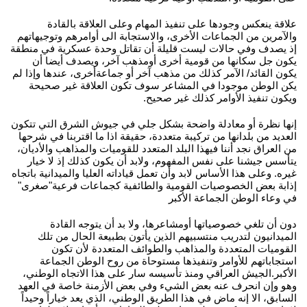
علاقة ينعكس وجودها على تنفيذ المهام وعلى العلاقة بالقادة
والآمرين من الجماعات الأخرى، والاستجابة الى أوامرهم وتوجيهاتهم
إذ يصدف وفي حالات ليست قليلة أن تقاتل وحدة عسكرية في منطقة
يكون جل سكانها من قومية أخرى أومذهب آخر، ويصدف أيضا أن
يكون القائد/ الآمر كذلك من مذهب آخر أو جماعةأخرى، عندها وإذا لم
يكن الوطن موجودا في المشاعر سوف تكون العلاقة غير صحيحة
ويكون تنفيذ الأوامر كذلك غير صحيح.
إنها نظرة أو معادلة واضحة بشكل جلي في جيوش الشرق التي تتكون
العديد من بلدانها من تركيبة متعددة، حقيقة اذا ما اقتربنا في شرحها
من العراق نجد أننا فيهذا البلد المتعدد للقوميات والمذاهب والأديان،
يتأسس جيشنا على نفس المفهوم، ولابد أن يكون كذلك إذ لا خيار
غيره. وعلى هذا الأساس لابد وأن تعمل قياداته العليا والميدانية باتجاه
إذابة بعض الخصوصيات القومية والطائفية كجماعات فرعية"صغرى"
في وعاء الوطن الجماعة الأكبر
دون أن تلغي خصوصياتها أومشاعرها، ولا بد أن يتوجه القادة
الميدانيون لتدريب منتسبيهم الذين يأتون بطبيعة الحال من تلك
القوميات المتعددة والمذاهب والطوائف المتعددة لأن تكون
استجاباتهم للأوامر وتنفيذها مستوحاة من روح الوطن الجماعة
الأكبر.الجيش العراقي ومنذ تأسيسه سار على هذا الاتجاه الوطني،
وهو وإن انحرف عنه بعض الشيء وفي بعض الأزمنة خاصة في العهد
السابق، الا إنه ماض في هذا الطريق الوطني، الذي يعد خياراً وحيداً