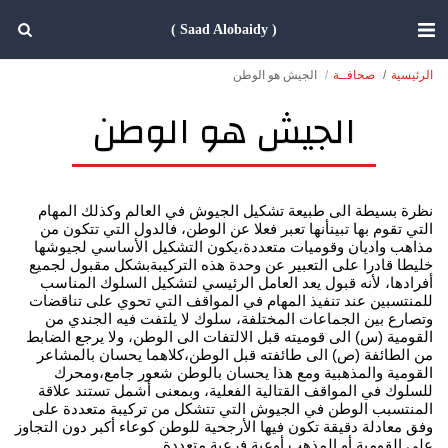
( Saad Alobaidy )
الرئيسية
صحافــة
الجيش هو الوطن
الجيش هو الوطن
نظرة بسيطة الى طبيعة تشكيل الجيوش في العالم وكذلك المهام
التي تقوم بها تبينأنها تعبر فعلا عن الوطن، فالدول التي تتكون من
مذاهب واديان وقوميات متعددة،يكون التشكيل الأساسي لجيوشها
خليطا قادرا على التعبير عن وحدة هذه التركيبةبشكل مقبول لجميع
أفرادها، لأنه قبول يعد العامل الرئيسي لتشكيل السلوك المناسب
للمنتسبين عند تنفيذ المهام في المواقف التي تحوي على تناقضات
وتصارع بين الجماعات المختلفة، سلوك لا يلتفت فيه الجندي من
القومية (س) الى قوميته قبل الالتفات الى الوطن، ولا يرجع الضابط
من الطائفة (ص) الى طائفته قبل الوطن،كلاهما يحسان بالمشاعر
القومية والمذهبية ومع هذا يحسان بالوطن شعور جامع،ومحرك
للسلوك في المواقف القتالية الفعلية، وبمعنى أشمل تستند علاقة
المنتسبب الوطن في الجيوش التي تتشكل من تركيبة متعددة على
وفق معادلة دقيقة تكون فيها الأرجحية للوطن كوعاء أكبر دون التجاوز
على القومية أو المذهب أوعية فرعية متعددة.