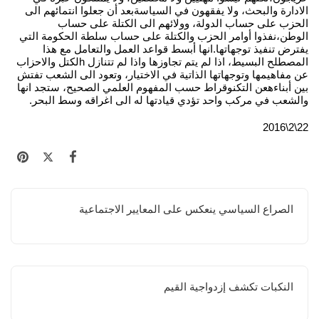
الادارة والبحث، ولا يفقهون في السياسةبعد أن جعلوا انتمائهم الى
الحزب على حساب الدولة، وولائهم الى الكتلة على حساب
الوطن،نفذوا أوامر الحزب والكتلة على حساب سلطة الحكومة التي
يفترض تنفيذ توجهاتها.انها أبسط قواعد العمل والتعامل مع هذا
المصطلح البسيط، اذا لم يتم تجاوزها واذا لم تتنازل hلكتل والاحزاب
عن مفاهيمها وتوجهاتها الذاتية في الاختيار، وتعود الى الشعب تفتش
بين أبناءهعن التكنوقراط حسب المفهوم العلمي الصحيح، ستجد انها
والشعب في مركب واحد تؤدي قيادتها له الى اغراقه وسط البحر.
22\2\2016
الصراع السياسي ينعكس على المعايير الاجتماعية
النكبات تكشف إزدواجية القيم