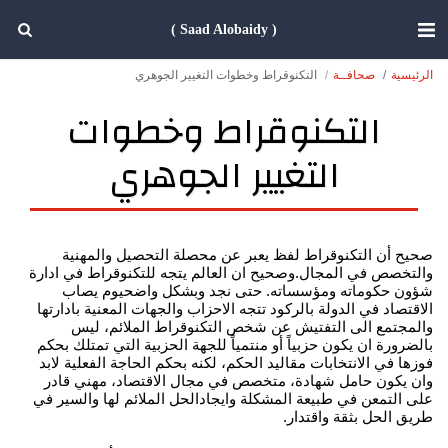
( Saad Alobaidy )
الرئيسية
صحافــة
التكنوقراط وخطوات التغيير الجوهري
التكنوقراط وخطوات
التغيير الجوهري
صحيح أن التكنوقراط لفظ يعبر عن محصلة التحصيل والمهنية
والتخصص في المجال.وصحيح ان العالم يتجه للتكنوقراط في ادارة
شؤون حكوماته ومؤسساته. حتى نجد وبشكل واضحيوم يصاب
الاقتصاد في الدولة بالركود تتجه الاحزاب والجهات المعنية بادارتها
والمجتمع الى التفتيش عن شخص التكنوقراط الملائم، ليس
بالضرورة ان يكون حزبياً أو منتمياً للجهة الحزبية التي تمتلك بحكم
فوزها في الانتخابات مقاليد الحكم، لكنه بحكم الحاجة الفعلية لابد
وان يكون حامل شهادة، متخصص في مجال الاقتصاد، مهني قادر
على التمعن في طبيعة المشكلة وايجادالحل الملائم لها والسير في
طريق الحل بثقة واقتدار.