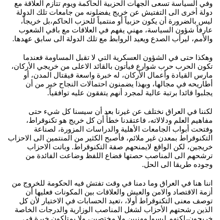
وفي السياسة تسعى الجهات الحزبية الحاكمة ويوم تتأزم العلاقة مع
دولة أخرى الى التفتيش عن خريج يفضلونه من جامعات تلك الدولة
ليس بالضرورة أن يكون حزبياً أو منتمياً للحزب الحاكم،بل خريجاً،
عارفاً شؤون السياسة، مهني يفهم في العلاقات مع باقي الشعوب
والأمم، ليرأب الصدع ويعيد الروابط مع تلك الدولة الى سابق عهدها.
وهكذا حتى في الشؤون العسكرية التي لا تقبل المساومة فعندما
تكون الحرب حرب شوارع فيأتون بالقائد الاعلى من خريجي الأركان،
مارس القيادة وأعمال الأركان، له خبرة واسعة فيقتال المدن، أو
أطاريحه في مجالها، وبهذا يضمنون احتمالات النجاح خير من أن
يجلبوا قائدا برتبة عالية لمجرد أنهم يتفقون عليه توافقياً.
لكننا في العراق نختلف عن غيرنا بعد أن سيسنا كل شيء حتى
مفاهيم العلم ودلالاته، فاعتقدنا خطأً أن كل خريج هو تكنوقراط،
وفتحت أبواب الجامعات الأهلية والدراسات المزورة، لصناعة
التكنوقراط بمعدن غير ملائم، فأصبح الكثير من المنتمين الى الاحزاب
خريجين، لكن الواقع لايمنحهم صفة التكنوقراط. وباتت الاحزاب
ترشحهم الى المناصب حصتها فضاع اللفظ وضاعت الفائدة من
وجوده طريقا الى الحل.
اننا هنا في العراق وما دمنا في وقت تفتش فيه الحكومة للخروج من
أزمة الاقتصاد والامن والعيش والعلاقات بين المكونات فعليها أن
توصف معنى التكنوقراط أولا، ،تعيد الحسابات في الاختيار لأن كل
الذين رشحتهم الأحزاب لشغل المناصب الوزارية والدرجات الخاصة
خريجون،لكنهم ليسوا مهنيين ولا مختصين، ولا يمتلكون خبرة في