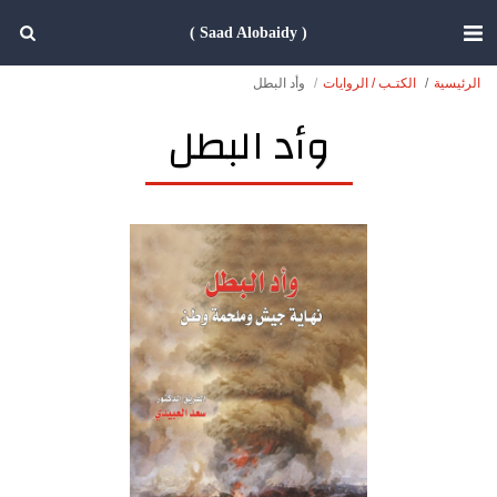
( Saad Alobaidy )
الرئيسية
الكتـب / الروايات
وأد البطل
وأد البطل